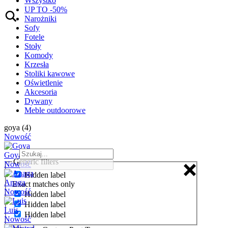
Wszystko
UP TO -50%
Narożniki
Sofy
Fotele
Stoły
Komody
Krzesła
Stoliki kawowe
Oświetlenie
Akcesoria
Dywany
Meble outdoorowe
goya (4)
Nowość
Goya
Generic filters
Nowość
Hidden label
Anaga
Exact matches only
Nowość
Hidden label
Hidden label
Luis
Hidden label
Nowość