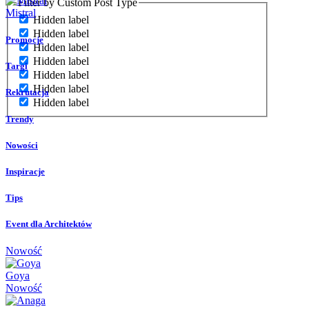
Filter by Custom Post Type
Mistral
Hidden label
Hidden label
Promocje
Hidden label
Hidden label
Targi
Hidden label
Hidden label
Rekrutacja
Hidden label
Trendy
Nowości
Inspiracje
Tips
Event dla Architektów
Nowość
Goya
Nowość