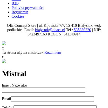
B2B
Polityka prywatności
Regulamin
Cookies
Olta Concept Store | ul. Kijowska 7/7, 15-410 Białystok, woj.
podlaskie | Email:
bialystok@oltacs.pl
Tel.:
535830220
| NIP:
5423497163 REGON: 541140914
x
Ta strona używa ciasteczek.
Rozumiem
x
Mistral
Imię i Nazwisko
Email
Telefon