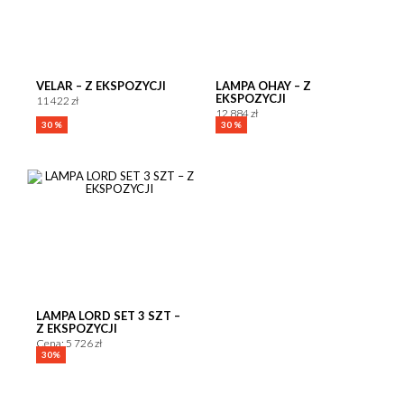
VELAR – Z EKSPOZYCJI
LAMPA OHAY – Z
EKSPOZYCJI
11 422 zł
12 884 zł
30 %
30 %
GENERIC FILTERS
EXACT MATCHES ONLY
LAMPA LORD SET 3 SZT –
Z EKSPOZYCJI
Cena: 5 726 zł
FILTER BY CUSTOM POST TYPE
30%