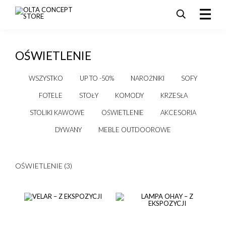
HIDDEN LABEL
HIDDEN LABEL
HIDDEN LABEL
HIDDEN LABEL
HIDDEN LABEL
HIDDEN LABEL
HIDDEN LABEL
HIDDEN LABEL
HIDDEN LABEL
HIDDEN LABEL
HIDDEN LABEL
SZUKAJ
PRODUKTY
OŚWIETLENIE
SALE
AKTUALNOŚCI I PROMOCJE
WSZYSTKO
UP TO -50%
NAROŻNIKI
SOFY
REALIZACJE
FOTELE
STOŁY
KOMODY
KRZESŁA
DLA ARCHITEKTÓW
STOLIKI KAWOWE
OŚWIETLENIE
AKCESORIA
KONTAKT
DYWANY
MEBLE OUTDOOROWE
OŚWIETLENIE (3)