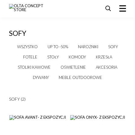
HIDDEN LABEL
HIDDEN LABEL
HIDDEN LABEL
HIDDEN LABEL
HIDDEN LABEL
HIDDEN LABEL
HIDDEN LABEL
HIDDEN LABEL
HIDDEN LABEL
HIDDEN LABEL
HIDDEN LABEL
SZUKAJ
PRODUKTY
SOFY
SALE
AKTUALNOŚCI I PROMOCJE
WSZYSTKO
UP TO -50%
NAROŻNIKI
SOFY
REALIZACJE
FOTELE
STOŁY
KOMODY
KRZESŁA
DLA ARCHITEKTÓW
STOLIKI KAWOWE
OŚWIETLENIE
AKCESORIA
KONTAKT
DYWANY
MEBLE OUTDOOROWE
SOFY (2)