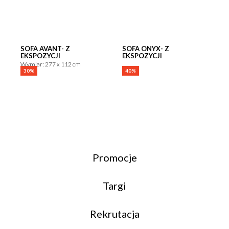
SOFA AVANT- Z
SOFA ONYX- Z
EKSPOZYCJI
EKSPOZYCJI
Wymiar: 277 x 112 cm
30%
40%
GENERIC FILTERS
EXACT MATCHES ONLY
Promocje
Targi
FILTER BY CUSTOM POST TYPE
Rekrutacja