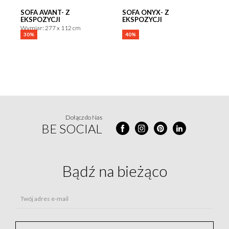
SOFA AVANT- Z
SOFA ONYX- Z
EKSPOZYCJI
EKSPOZYCJI
Wymiar: 277 x 112 cm
30%
40%
Dołącz do Nas
BE SOCIAL
Bądź na
bieżąco
Twój adres e-mail