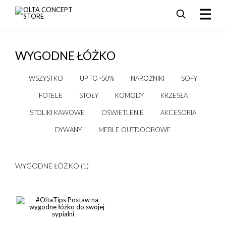
PRODUKTY
WYGODNE ŁÓŻKO
SALE
AKTUALNOŚCI I PROMOCJE
WSZYSTKO
UP TO -50%
NAROŻNIKI
SOFY
REALIZACJE
FOTELE
STOŁY
KOMODY
KRZESŁA
DLA ARCHITEKTÓW
STOLIKI KAWOWE
OŚWIETLENIE
AKCESORIA
KONTAKT
DYWANY
MEBLE OUTDOOROWE
WYGODNE ŁÓŻKO (1)