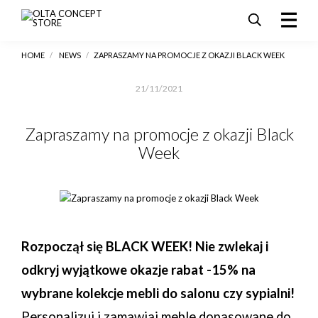
HOME
/
NEWS
/
ZAPRASZAMY NA PROMOCJE Z OKAZJI BLACK WEEK
PRODUKTY
SALE
21/11/2021
AKTUALNOŚCI I PROMOCJE
REALIZACJE
Zapraszamy na promocje z okazji Black
Week
DLA ARCHITEKTÓW
KONTAKT
Rozpoczął się BLACK WEEK! Nie zwlekaj i
odkryj wyjątkowe okazje rabat -15% na
wybrane kolekcje mebli do salonu czy sypialni!
Personalizuj i zamawiaj meble dopasowane do