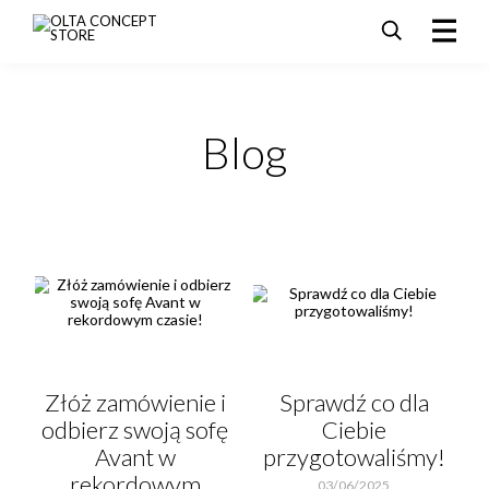
PRODUKTY
SALE
Blog
AKTUALNOŚCI I PROMOCJE
REALIZACJE
DLA ARCHITEKTÓW
KONTAKT
Złóż zamówienie i
Sprawdź co dla
odbierz swoją sofę
Ciebie
Avant w
przygotowaliśmy!
rekordowym
03/06/2025