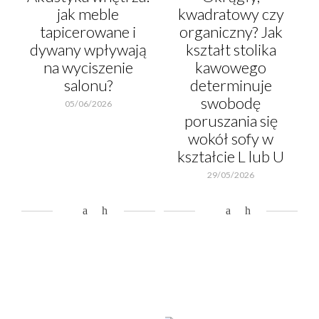
jak meble
kwadratowy czy
tapicerowane i
organiczny? Jak
dywany wpływają
kształt stolika
na wyciszenie
kawowego
salonu?
determinuje
swobodę
05/06/2026
poruszania się
wokół sofy w
kształcie L lub U
29/05/2026