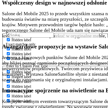
Współczesny design w najnowszej odsłonie
Salone del Mobile 2025 to przede wszystkim szansa
budowania światów na miarę przyszłości, ze szczeg
krajów. Motywem przewodnim targów będzie hasło: ,,M
tegorocznego Salone del Mobile uda nam się nawiązać
Generic filters
kreatywne wizje można przekuć w oryginalne meble, 
Hidden label
Exact matches only
Awangardowe propozycje na wystawie Salo
Hidden label
Hidden label
Jednym z kluczowych punktów Salone del Mobile 2025 
Hidden label
aby bliżej poznać rzemiosło początkujących designer
Filter by Custom Post Type
uniwersytetów projektowych. Twórcom przyświeca id
Hidden label
kulturowej. Wystawa SaloneSatellite słynie z niestand
Hidden label
szansą do zapoznania się z oryginalnymi instalacjami
Hidden label
Hidden label
Innowacyjne spojrzenie na oświetlenie na 
Hidden label
Hidden label
Kolejnym ważnym eventem towarzyszącym Salone del 
Hidden label
trendy związane z oświetleniem. Na wystawie prezen