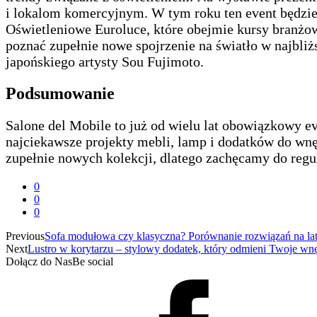
i lokalom komercyjnym. W tym roku ten event będzie
Oświetleniowe Euroluce, które obejmie kursy branżow
poznać zupełnie nowe spojrzenie na światło w najbliż
japońskiego artysty Sou Fujimoto.
Podsumowanie
Salone del Mobile to już od wielu lat obowiązkowy 
najciekawsze projekty mebli, lamp i dodatków do wnę
zupełnie nowych kolekcji, dlatego zachęcamy do regul
0
0
0
Previous
Sofa modułowa czy klasyczna? Porównanie rozwiązań na la
Next
Lustro w korytarzu – stylowy dodatek, który odmieni Twoje wnę
Dołącz do Nas
Be social