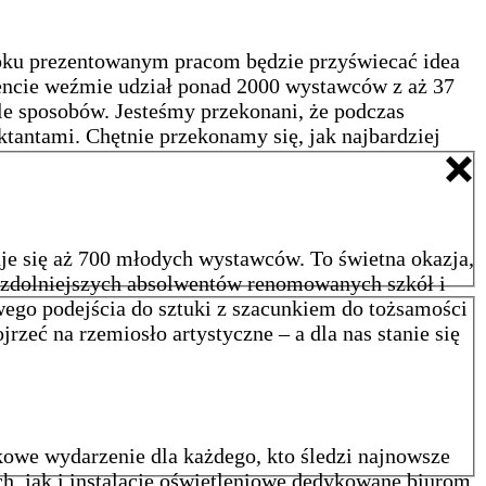
roku prezentowanym pracom będzie przyświecać idea
ncie weźmie udział ponad 2000 wystawców z aż 37
ele sposobów. Jesteśmy przekonani, że podczas
tantami. Chętnie przekonamy się, jak najbardziej
je się aż 700 młodych wystawców. To świetna okazja,
ajzdolniejszych absolwentów renomowanych szkół i
go podejścia do sztuki z szacunkiem do tożsamości
rzeć na rzemiosło artystyczne – a dla nas stanie się
we wydarzenie dla każdego, kto śledzi najnowsze
h, jak i instalacje oświetleniowe dedykowane biurom