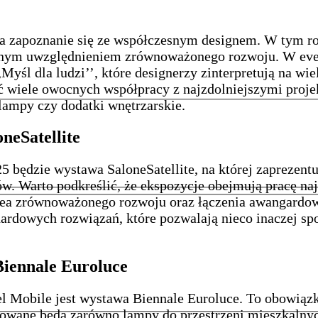
 na zapoznanie się ze współczesnym designem. W tym 
ólnym uwzględnieniem zrównoważonego rozwoju. W eve
yśl dla ludzi’’, które designerzy zinterpretują na wi
 wiele owocnych współpracy z najzdolniejszymi projek
lampy czy dodatki wnętrzarskie.
neSatellite
będzie wystawa SaloneSatellite, na której zaprezentu
ów. Warto podkreślić, że ekspozycje obejmują pracę n
ea zrównoważonego rozwoju oraz łączenia awangardowe
ardowych rozwiązań, które pozwalają nieco inaczej spoj
.
Biennale Euroluce
Mobile jest wystawa Biennale Euroluce. To obowiązko
towane będą zarówno lampy do przestrzeni mieszkalnyc