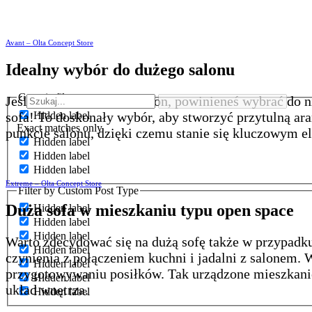
Avant – Olta Concept Store
Idealny wybór do dużego salonu
Generic filters
Jeśli masz przestronny salon, powinieneś wybrać do 
Hidden label
sofa! To doskonały wybór, aby stworzyć przytulną a
Exact matches only
punkcie salonu, dzięki czemu stanie się kluczowym 
Hidden label
Hidden label
Hidden label
Extreme – Olta Concept Store
Filter by Custom Post Type
Duża sofa w mieszkaniu typu open space
Hidden label
Hidden label
Hidden label
Warto zdecydować się na dużą sofę także w przypadk
Hidden label
czynienia z połączeniem kuchni i jadalni z salonem. 
Hidden label
przygotowywaniu posiłków. Tak urządzone mieszkani
Hidden label
układ wnętrza.
Hidden label