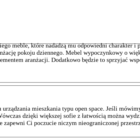
niego meble, które nadadzą mu odpowiedni charakter i 
ranżację pokoju dziennego. Mebel wypoczynkowy o wię
elementem aranżacji. Dodatkowo będzie to sprzyjać w
u urządzania mieszkania typu open space. Jeśli mówi
Wówczas dzięki większej sofie z łatwością można wydzi
e zapewni Ci poczucie niczym nieograniczonej przest