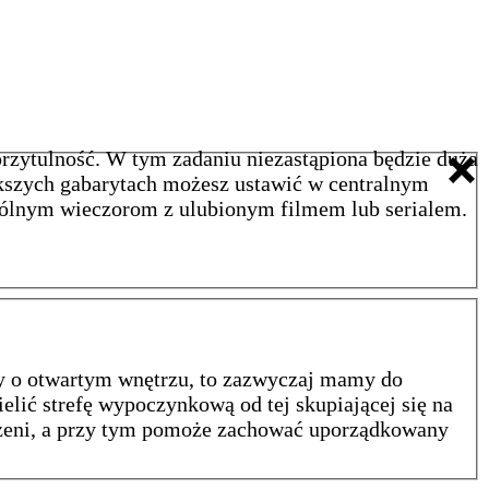
przytulność. W tym zadaniu niezastąpiona będzie duża
kszych gabarytach możesz ustawić w centralnym
spólnym wieczorom z ulubionym filmem lub serialem.
my o otwartym wnętrzu, to zazwyczaj mamy do
elić strefę wypoczynkową od tej skupiającej się na
rzeni, a przy tym pomoże zachować uporządkowany