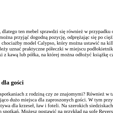
dlatego ten mebel sprawdzi się również w przypadku os
 można przyjąć dogodną pozycję, odprężając się po cię
chociażby model Calypso, który można ustawić na kilk
eży uznać praktyczne półeczki w miejscu podłokietnik
nki z kawą lub półka, na której można odłożyć książkę c
dla gości
 spotkaniach z rodziną czy ze znajomymi? Również w t
ająco dużo miejsca dla zaproszonych gości. W tym pr
ywa dla krzeseł, ław i foteli. Na szerokich siedziskac
h spotkań. Możesz postawić na przykład na sofę Rever