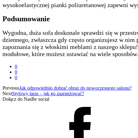
wysokoelastycznej pianki poliuretanowej zapewni wys
Podsumowanie
Wygodna, duża sofa doskonale sprawdzi się w przest
dziennego, zwłaszcza gdy często organizujesz w nim p
zapoznania się z włoskimi meblami z naszego sklepu
modułowe, które możesz ustawiać na wiele sposobów
0
0
0
Previous
Jak odpowiednio dobrać obraz do nowoczesnego salonu?
Next
Stylowy taras – jak go zaaranżować?
Dołącz do Nas
Be social