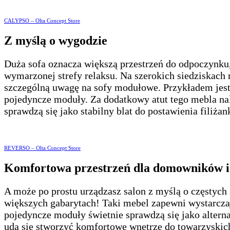
CALYPSO – Olta Concept Store
Z myślą o wygodzie
Duża sofa oznacza większą przestrzeń do odpoczynku, 
wymarzonej strefy relaksu. Na szerokich siedziskach
szczególną uwagę na sofy modułowe. Przykładem jest 
pojedyncze moduły. Za dodatkowy atut tego mebla nal
sprawdzą się jako stabilny blat do postawienia filiża
REVERSO – Olta Concept Store
Komfortowa przestrzeń dla domowników i 
A może po prostu urządzasz salon z myślą o częstych
większych gabarytach! Taki mebel zapewni wystarcz
pojedyncze moduły świetnie sprawdzą się jako alternat
uda się stworzyć komfortowe wnętrze do towarzyskic