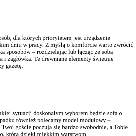
ób, dla których priorytetem jest urządzenie
żkim dniu w pracy. Z myślą o komforcie warto zwrócić
a sposobów – rozdzielając lub łącząc ze sobą
a i zagłówka. Te drewniane elementy świetnie
zy gazetę.
akiej sytuacji doskonałym wyborem będzie sofa o
zypadku również polecamy model modułowy –
h Twoi goście poczują się bardzo swobodnie, a Tobie
so, która dzięki miękkim warstwom