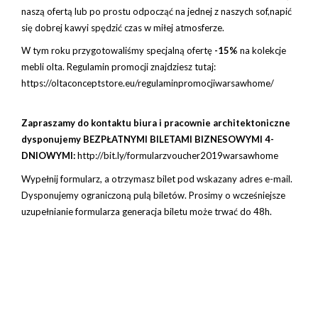
naszą ofertą lub po prostu odpocząć na jednej z naszych sof,napić
się dobrej kawyi spędzić czas w miłej atmosferze.
W tym roku przygotowaliśmy specjalną ofertę
-15%
na kolekcje
mebli olta. Regulamin promocji znajdziesz tutaj:
https://oltaconceptstore.eu/regulaminpromocjiwarsawhome/
Zapraszamy do kontaktu biura i pracownie architektoniczne
dysponujemy BEZPŁATNYMI BILETAMI BIZNESOWYMI 4-
DNIOWYMI:
http://bit.ly/formularzvoucher2019warsawhome
Wypełnij formularz, a otrzymasz bilet pod wskazany adres e-mail.
Dysponujemy ograniczoną pulą biletów. Prosimy o wcześniejsze
uzupełnianie formularza generacja biletu może trwać do 48h.