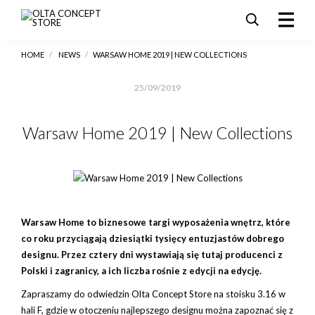
HOME
/
NEWS
/
WARSAW HOME 2019 | NEW COLLECTIONS
PRODUKTY
SALE
25/09/2019
AKTUALNOŚCI I PROMOCJE
REALIZACJE
Warsaw Home 2019 | New Collections
DLA ARCHITEKTÓW
KONTAKT
Warsaw Home to biznesowe targi wyposażenia wnętrz, które
co roku przyciągają dziesiątki tysięcy entuzjastów dobrego
designu. Przez cztery dni wystawiają się tutaj producenci z
Polski i zagranicy, a ich liczba rośnie z edycji na edycję.
Zapraszamy do odwiedzin Olta Concept Store na stoisku 3.16 w
hali F, gdzie w otoczeniu najlepszego designu można zapoznać się z