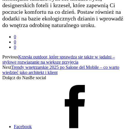
designerskich foteli i krzeseł, które zapewnią Ci
poczucie komfortu na co dzień. Postaw również na
dodatki na bazie ekologicznych dzianin i wprowadź
do wnętrza odrobinę naturalnego uroku.
0
0
0
Previous
Krzesła outdoor, które sprawdzą się także w jadalni –
stylowe rozwiązanie na większe przyjęcia
Next
Trendy wnętrzarskie 2025 po Salone del Mobile – co warto
wiedzieć jako architekt i klient
Dołącz do Nas
Be social
Facebook