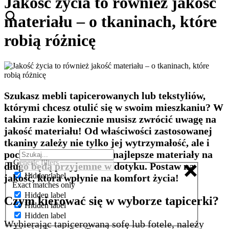
Jakość życia to również jakość
materiału – o tkaninach, które
robią różnicę
Szukasz mebli tapicerowanych lub tekstyliów,
którymi chcesz otulić się w swoim mieszkaniu? W
takim razie koniecznie musisz zwrócić uwagę na
jakość materiału! Od właściwości zastosowanej
tkaniny zależy nie tylko jej wytrzymałość, ale i
poczucie wygody – tylko najlepsze materiały na
Generic filters
długo będą przyjemne w dotyku. Postaw na
Hidden label
jakość, która wpłynie na komfort życia!
Exact matches only
Hidden label
Czym kierować się w wyborze tapicerki?
Hidden label
Hidden label
Wybierając tapicerowaną sofę lub fotele, należy