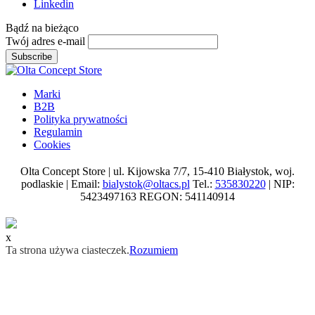
Linkedin
Bądź na
bieżąco
Twój adres e-mail
Subscribe
Marki
B2B
Polityka prywatności
Regulamin
Cookies
Olta Concept Store | ul. Kijowska 7/7, 15-410 Białystok, woj.
podlaskie | Email:
bialystok@oltacs.pl
Tel.:
535830220
| NIP:
5423497163 REGON: 541140914
x
Ta strona używa ciasteczek.
Rozumiem