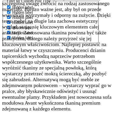
Filter by Custom Post Type
szczególną uwagę zwrócić na rodzaj zastosowanego
Hidden label
materiału. Bardzo ważne jest, aby był on przede
Hidden label
wszystkim wytrzymały i odporny na zużycie. Dzięki
Hidden label
temu mebel na długie lata zachowa estetyczny
Hidden label
wygląd, stając się kluczowym elementem całej
Hidden label
aranżacji. Zastosowana tkanina powinna być także
Hidden label
praktyczna, dlatego należy przyjrzeć się jej
Hidden label
kluczowym właściwościom. Najlepiej postawić na
materiał łatwy w czyszczeniu. Producenci dzianin
tapicerskich wychodzą naprzeciw potrzebom
współczesnego użytkownika. Warto szczególnie
wyróżnić tkaniny ze specjalną powłoką, którą
wystarczy przetrzeć mokrą ściereczką, aby pozbyć
się zabrudzeń. Alternatywą mogą być meble ze
zdejmowanym pokrowcem – wystarczy wyprać go w
pralce, aby błyskawicznie odświeżyć i usunąć
ewentualne plamy. Przykładem jest nowoczesna sofa
modułowa Avant wykończona tkaniną premium
zdejmowaną z każdego elementu.