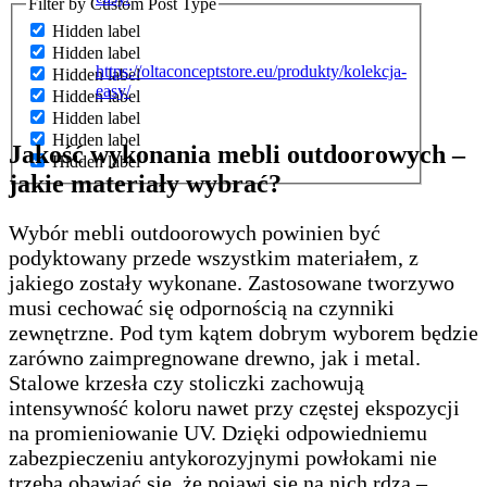
Filter by Custom Post Type
Hidden label
Hidden label
https://oltaconceptstore.eu/produkty/kolekcja-
Hidden label
easy/
Hidden label
Hidden label
Hidden label
Jakość wykonania mebli outdoorowych –
Hidden label
jakie materiały wybrać?
Wybór mebli outdoorowych powinien być
podyktowany przede wszystkim materiałem, z
jakiego zostały wykonane. Zastosowane tworzywo
musi cechować się odpornością na czynniki
zewnętrzne. Pod tym kątem dobrym wyborem będzie
zarówno zaimpregnowane drewno, jak i metal.
Stalowe krzesła czy stoliczki zachowują
intensywność koloru nawet przy częstej ekspozycji
na promieniowanie UV. Dzięki odpowiedniemu
zabezpieczeniu antykorozyjnymi powłokami nie
trzeba obawiać się, że pojawi się na nich rdza –