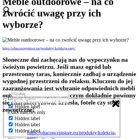
Meble outdoorowe – na co
zwrócić uwagę przy ich
wyborze?
https://oltaconceptstore.eu/produkty/kolekcja-easy/
Słoneczne dni zachęcają nas do wypoczynku na
świeżym powietrzu. Jeśli masz ogród lub
przestronny taras, koniecznie zadbaj o urządzenie
wygodnej przestrzeni do relaksu. Kluczem do jej
zaaranżowania jest wybranie odpowiednich mebli
outdoorowych.
Sprawdź, czym dokładnie powinny
Generic filters
się charakteryzować krzesła, fotele czy stoły
Hidden label
zewnętrzne!
Exact matches only
Hidden label
Hidden label
Hidden label
https://oltaconceptstore.eu/produkty/kolekcja-
easy/