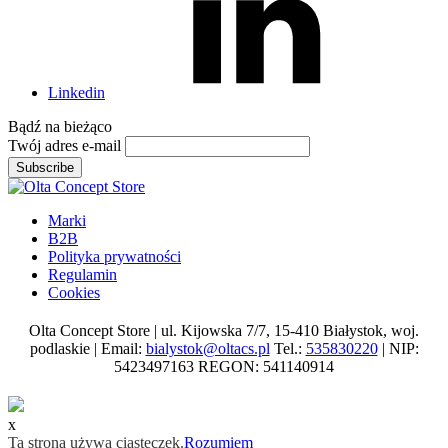
Linkedin
Bądź na
bieżąco
Twój adres e-mail
Subscribe
Marki
B2B
Polityka prywatności
Regulamin
Cookies
Olta Concept Store | ul. Kijowska 7/7, 15-410 Białystok, woj.
podlaskie | Email:
bialystok@oltacs.pl
Tel.:
535830220
| NIP:
5423497163 REGON: 541140914
x
Ta strona używa ciasteczek.
Rozumiem