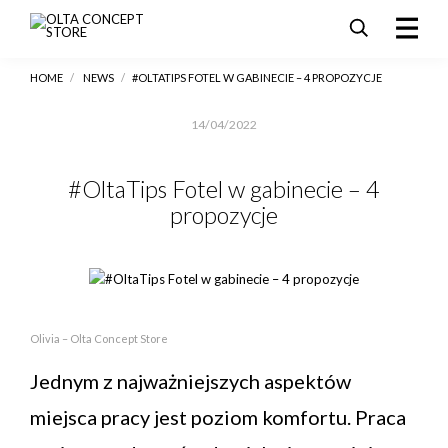
HOME
/
NEWS
/
#OLTATIPS FOTEL W GABINECIE – 4 PROPOZYCJE
PRODUKTY
SALE
14/04/2022
AKTUALNOŚCI I PROMOCJE
REALIZACJE
#OltaTips Fotel w gabinecie – 4
propozycje
DLA ARCHITEKTÓW
KONTAKT
Olivia – Olta Concept Store
Jednym z najważniejszych aspektów
miejsca pracy jest poziom komfortu. Praca