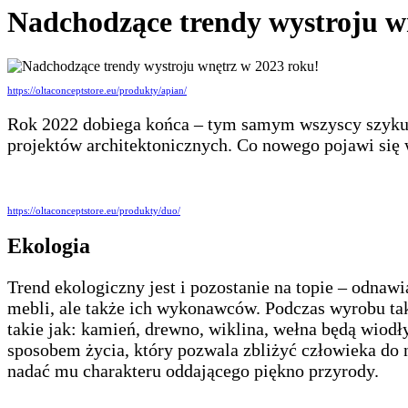
Nadchodzące trendy wystroju w
https://oltaconceptstore.eu/produkty/apian/
Rok 2022 dobiega końca – tym samym wszyscy szykują
projektów architektonicznych. Co nowego pojawi się 
https://oltaconceptstore.eu/produkty/duo/
Ekologia
Trend ekologiczny jest i pozostanie na topie – odna
mebli, ale także ich wykonawców. Podczas wyrobu tak
takie jak: kamień, drewno, wiklina, wełna będą wiodł
sposobem życia, który pozwala zbliżyć człowieka do n
nadać mu charakteru oddającego piękno przyrody.