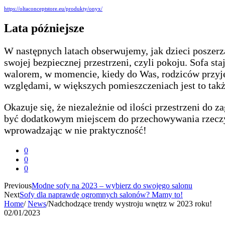
https://oltaconceptstore.eu/produkty/onyx/
Lata późniejsze
W następnych latach obserwujemy, jak dzieci poszerz
swojej bezpiecznej przestrzeni, czyli pokoju. Sofa 
walorem, w momencie, kiedy do Was, rodziców przyjeż
względami, w większych pomieszczeniach jest to także
Okazuje się, że niezależnie od ilości przestrzeni do
być dodatkowym miejscem do przechowywania rzeczy, d
wprowadzając w nie praktyczność!
0
0
0
Previous
Modne sofy na 2023 – wybierz do swojego salonu
Next
Sofy dla naprawdę ogromnych salonów? Mamy to!
Home
/
News
/
Nadchodzące trendy wystroju wnętrz w 2023 roku!
02/01/2023