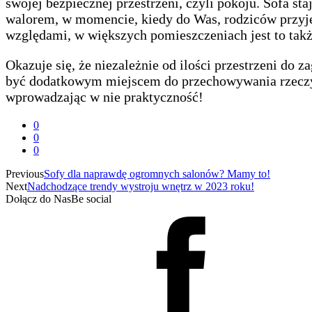
swojej bezpiecznej przestrzeni, czyli pokoju. Sofa 
walorem, w momencie, kiedy do Was, rodziców przyjeż
względami, w większych pomieszczeniach jest to także
Okazuje się, że niezależnie od ilości przestrzeni do
być dodatkowym miejscem do przechowywania rzeczy, d
wprowadzając w nie praktyczność!
0
0
0
Previous
Sofy dla naprawdę ogromnych salonów? Mamy to!
Next
Nadchodzące trendy wystroju wnętrz w 2023 roku!
Dołącz do Nas
Be social