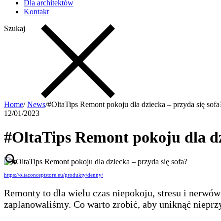
Dla architektów
Kontakt
Szukaj
Home
/
News
/
#OltaTips Remont pokoju dla dziecka – przyda się sofa
12/01/2023
#OltaTips Remont pokoju dla dzi
https://oltaconceptstore.eu/produkty/denny/
Remonty to dla wielu czas niepokoju, stresu i nerwów
zaplanowaliśmy. Co warto zrobić, aby uniknąć niepr