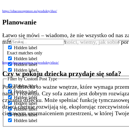
https://oltaconceptstore.eu/produkty/duo/
Planowanie
Łatwo się mówi – wiadomo, że nie wszystko od nas za
Generic filters
mimo niewielkich przeciwności, wiemy, jak sobie pora
Hidden label
Exact matches only
Hidden label
https://oltaconceptstore.eu/produkty/elixir/
Hidden label
Hidden label
Czy w pokoju dziecka przydaje się sofa?
Filter by Custom Post Type
Pokój dziecka to ważne wnętrze, które wymaga przemyś
Hidden label
Hidden label
nauki i rozwoju. Czy sofa zatem jest dobrym rozwią
Hidden label
czytania dziecku. Może spełniać funkcję tymczasowe
Hidden label
dzieci chętnie rozwijają się, eksplorując rzeczywisto
Hidden label
ciekawym urozmaiceniem przestrzeni, w której Twoje 
Hidden label
Hidden label