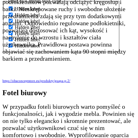
Filter by Custom Post Type
podłokietników pozwalają odciążyć kręgosłup i
barki. Nieskrępowane ruchy i swobodne ułożenie
Hidden label
Hidden label
przedramienia zdają się przy tym dodatkowymi
Hidden label
atutami. Odpowiednio regulowane podłokietniki,
Hidden label
pozwalają dostosować ich kąt, wysokość i
Hidden label
nachylenie do wzrostu i kształtów ciała
Hidden label
użytkownika. Prawidłowa postawa powinna
Hidden label
objawiać się zachowaniem kąta 90 stopni między
barkiem a przedramieniem.
https://oltaconceptstore.eu/produkty/guapa-p-2/
Fotel biurowy
W przypadku foteli biurowych warto pomyśleć o
funkcjonalności, jak i wygodzie mebla. Powinien się
on nie tylko elegancko i skromnie prezentować, ale
pozwalać użytkownikowi czuć się w nim
komfortowo i swobodnie. Wyprofilowanie oparcia