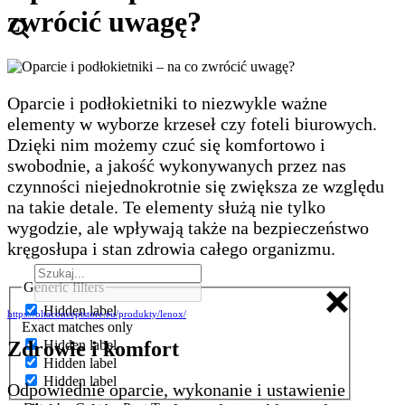
zwrócić uwagę?
Oparcie i podłokietniki to niezwykle ważne
elementy w wyborze krzeseł czy foteli biurowych.
Dzięki nim możemy czuć się komfortowo i
swobodnie, a jakość wykonywanych przez nas
czynności niejednokrotnie się zwiększa ze względu
na takie detale. Te elementy służą nie tylko
wygodzie, ale wpływają także na bezpieczeństwo
kręgosłupa i stan zdrowia całego organizmu.
Generic filters
Hidden label
https://oltaconceptstore.eu/produkty/lenox/
Exact matches only
Hidden label
Zdrowie i komfort
Hidden label
Hidden label
Odpowiednie oparcie, wykonanie i ustawienie