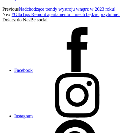
Previous
Nadchodzące trendy wystroju wnętrz w 2023 roku!
Next
#OltaTips Remont apartamentu – niech będzie przytulnie!
Dołącz do Nas
Be social
Facebook
Instagram