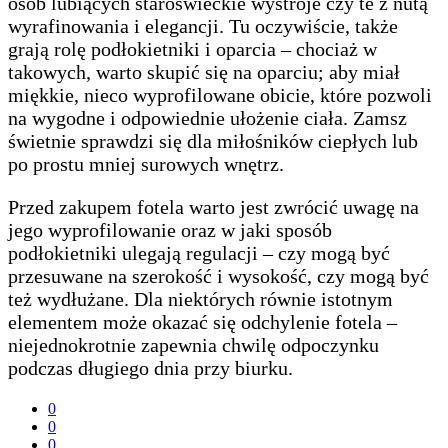
osób lubiących staroświeckie wystroje czy te z nutą
wyrafinowania i elegancji. Tu oczywiście, także
grają rolę podłokietniki i oparcia – chociaż w
takowych, warto skupić się na oparciu; aby miał
miękkie, nieco wyprofilowane obicie, które pozwoli
na wygodne i odpowiednie ułożenie ciała. Zamsz
świetnie sprawdzi się dla miłośników ciepłych lub
po prostu mniej surowych wnętrz.
Przed zakupem fotela warto jest zwrócić uwagę na
jego wyprofilowanie oraz w jaki sposób
podłokietniki ulegają regulacji – czy mogą być
przesuwane na szerokość i wysokość, czy mogą być
też wydłużane. Dla niektórych równie istotnym
elementem może okazać się odchylenie fotela –
niejednokrotnie zapewnia chwilę odpoczynku
podczas długiego dnia przy biurku.
0
0
0