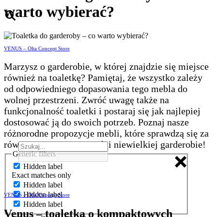
warto wybierać?
VENUS – Olta Concept Store
Marzysz o garderobie, w której znajdzie się miejsce
również na toaletkę? Pamiętaj, że wszystko zależy
od odpowiedniego dopasowania tego mebla do
wolnej przestrzeni. Zwróć uwagę także na
funkcjonalność toaletki i postaraj się jak najlepiej
dostosować ją do swoich potrzeb. Poznaj nasze
różnorodne propozycje mebli, które sprawdzą się za
równo w przestronnej, jak i niewielkiej garderobie!
Generic filters
Hidden label
Exact matches only
Hidden label
Hidden label
VENUS – Olta Concept Store
Hidden label
Venus – toaletka o kompaktowych