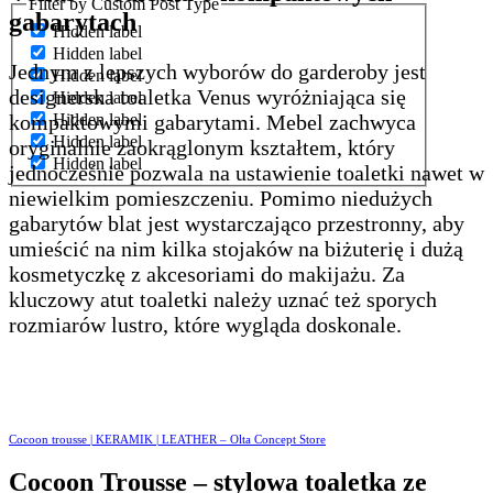
Filter by Custom Post Type
gabarytach
Hidden label
Hidden label
Jednym z lepszych wyborów do garderoby jest
Hidden label
designerska toaletka Venus wyróżniająca się
Hidden label
kompaktowymi gabarytami. Mebel zachwyca
Hidden label
Hidden label
oryginalnie zaokrąglonym kształtem, który
Hidden label
jednocześnie pozwala na ustawienie toaletki nawet w
niewielkim pomieszczeniu. Pomimo niedużych
gabarytów blat jest wystarczająco przestronny, aby
umieścić na nim kilka stojaków na biżuterię i dużą
kosmetyczkę z akcesoriami do makijażu. Za
kluczowy atut toaletki należy uznać też sporych
rozmiarów lustro, które wygląda doskonale.
Cocoon trousse | KERAMIK | LEATHER – Olta Concept Store
Cocoon Trousse – stylowa toaletka ze