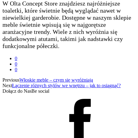
W Olta Concept Store znajdziesz najróżniejsze
toaletki, które świetnie będą wyglądać nawet w
niewielkiej garderobie. Dostępne w naszym sklepie
meble świetnie wpisują się w najgorętsze
aranżacyjne trendy. Wiele z nich wyróżnia się
dodatkowymi atutami, takimi jak nadstawki czy
funkcjonalne półeczki.
0
0
0
Previous
Włoskie meble – czym się wyróżniają
Next
Łączenie różnych stylów we wnętrzu – jak to osiągnąć?
Dołącz do Nas
Be social