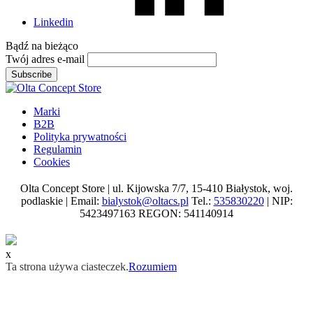
Linkedin
Bądź na
bieżąco
Twój adres e-mail
Subscribe
Marki
B2B
Polityka prywatności
Regulamin
Cookies
Olta Concept Store | ul. Kijowska 7/7, 15-410 Białystok, woj.
podlaskie | Email:
bialystok@oltacs.pl
Tel.:
535830220
| NIP:
5423497163 REGON: 541140914
x
Ta strona używa ciasteczek.
Rozumiem