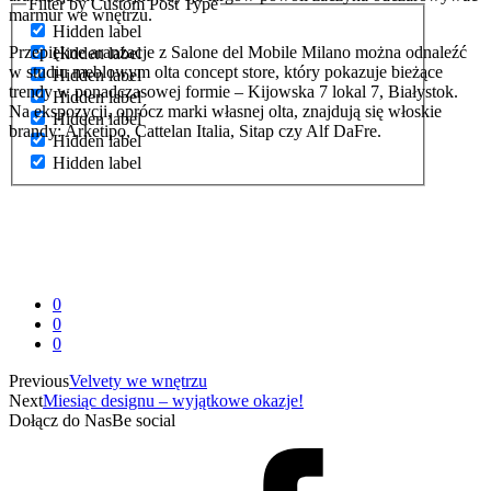
Filter by Custom Post Type
marmur we wnętrzu.
Hidden label
Przepiękne aranżacje z Salone del Mobile Milano można odnaleźć
Hidden label
w studiu meblowym olta concept store, który pokazuje bieżące
Hidden label
trendy w ponadczasowej formie – Kijowska 7 lokal 7, Białystok.
Hidden label
Na ekspozycji, oprócz marki własnej olta, znajdują się włoskie
Hidden label
brandy: Arketipo, Cattelan Italia, Sitap czy Alf DaFre.
Hidden label
Hidden label
0
0
0
Previous
Velvety we wnętrzu
Next
Miesiąc designu – wyjątkowe okazje!
Dołącz do Nas
Be social