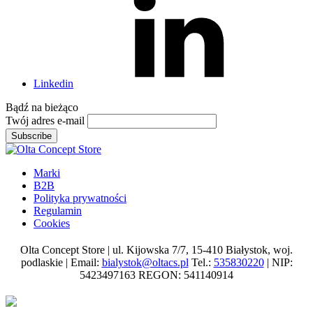
Linkedin
Bądź na
bieżąco
Twój adres e-mail
Subscribe
Marki
B2B
Polityka prywatności
Regulamin
Cookies
Olta Concept Store | ul. Kijowska 7/7, 15-410 Białystok, woj.
podlaskie | Email:
bialystok@oltacs.pl
Tel.:
535830220
| NIP:
5423497163 REGON: 541140914