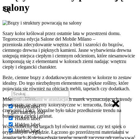
salony
Szary kolor królował przez ostatnie lata w przestrzeni domu.
Tegoroczna edycja Salone del Mobile Milano –
przeniosła zdecydowanie wnętrza z bieli i szarości do brązów,
ciemnego drewna i pięknych kamieni. Jasne wybarwienia drewna
ustępują miejsca ciepłym i ciemnym odcieniom, które niesamowicie
komponują się z elementami w kolorach ziemi nadając wnętrzu
ciepły i elegancki charakter.
Beże, ciemne brązy z dodatkowym akcentem w kolorze to zestaw
idealny. Do tego niezbędnym elementem są piękne rośliny, które
pojawiają się również na obiciach mebli, tapetach czy dodatkach.
Generic filters
Mocnymi akcentami w aranżacjach marek wyznaczających trendy
powtarzały się akcenty kolorystyczne w: terracotta, fiolecie,
Hidden label
czerwieni i żółci. Wyraźne było także przedłużenie trendu na
Exact matches only
butelkową zieleń i granat.
Hidden label
Hidden label
Wszechobecny na targach był również marmur, czy też spiek o
Hidden label
oryginalnym wyglądzie. Łączono go przeróżnymi materiałami w
aranżacjach. Kolejna edycja targów powoli zaczyna odczarowywać