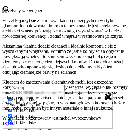
Velvet kojarzył się z barokową kanapą i przepychem w stylu
glamour. Jednak w ostatnim roku te przekonanie jest przełamywane,
architekci wnętrz pokazują, że można go wystylizować w bardziej
nowoczesnej konwencji i dodać wnętrzu wyrafinowanego sznytu.
Aksamitna tkanina dodaje elegancji i idealnie komponuje się z
wyszukanymi wnętrzami. Pomimo że jasne kolory ścian optycznie
powiększają wnętrza, to znudzeni wszechobecną bielą, częściej
kierujemy się w stronę ciemniejszych kolorów. Do takich aranżacji
aksamit wkomponowuje się doskonale, delikatnym błyskiem
odbijając ciemniejsze barwy na ścianach.
Kluczem do zastosowania aksamitnych mebli jest oszczędne
korzystanie z nich. Nie chcemy aby wnętrze, wyglądało jak rozmyty
Generic filters
domek lub wiktoriański salon. Zamiast tego należy trzymać się
jednego elementu w velvecie, takiego jak kanapa, komplet krzeseł
Hidden label
do jadalni czy fotel w pięknym w szmaragdowym kolorze, a każdy
Exact matches only
inny mebel powinien być innym materiale o innej strukturze.
Hidden label
Hidden label
W aranżacji prezentowany jest mebel wypoczynkowy
Hidden label
Topaz