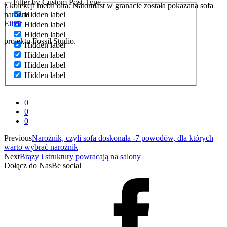
Filter by Custom Post Type
z kolekcji mebli olta. Natomiast w granacie została pokazana sofa
narożna
Hidden label
Elixir
Hidden label
Hidden label
projektu Fossil Studio.
Hidden label
Hidden label
Hidden label
Hidden label
0
0
0
Previous
Narożnik, czyli sofa doskonała -7 powodów, dla których
warto wybrać narożnik
Next
Brązy i struktury powracają na salony
Dołącz do Nas
Be social