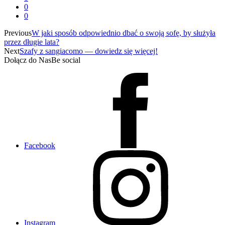
0
0
Previous
W jaki sposób odpowiednio dbać o swoją sofę, by służyła
przez długie lata?
Next
Szafy z sangiacomo — dowiedz się więcej!
Dołącz do Nas
Be social
Facebook
Instagram