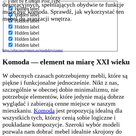
Filter by Custom Post Type
dekoracyjnych, spełniających obydwie te funkcje
Hidden label
może być komoda. Sprawdź, jak wykorzystać ten
Hidden label
mebel do aranżacji wnętrza.
Hidden label
Hidden label
Hidden label
Hidden label
Hidden label
https://oltaconceptstore.eu/produkty/costes/
Komoda — element na miarę XXI wieku
W obecnych czasach potrzebujemy mebli, które są
piękne i funkcjonalne jednocześnie. Nikt z nas,
szczególnie w obecnej dobie minimalizmu, nie
potrzebuje elementów, które jedynie mają dobrze
wyglądać i zabierają cenne miejsce w naszym
mieszkaniu.
Komoda
jest propozycją idealną dla
wszystkich tych, którzy cenią sobie logiczne i
poukładane kompozycje. Szeroki wybór modeli
pozwala nam dobrać mebel idealnie skrojony do