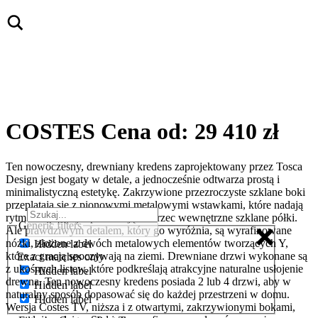
COSTES
Cena od: 29 410 zł
Ten nowoczesny, drewniany kredens zaprojektowany przez Tosca
Design jest bogaty w detale, a jednocześnie odtwarza prostą i
minimalistyczną estetykę. Zakrzywione przezroczyste szklane boki
przeplatają się z pionowymi metalowymi wstawkami, które nadają
rytm kompozycji i pozwalają dostrzec wewnętrzne szklane półki.
Generic filters
Ale prawdziwym detalem, który go wyróżnia, są wyrafinowane
nóżki, złożone z dwóch metalowych elementów tworzących Y,
Hidden label
które z gracją spoczywają na ziemi. Drewniane drzwi wykonane są
Exact matches only
z ukośnych listew, które podkreślają atrakcyjne naturalne usłojenie
Hidden label
drewna. Ten nowoczesny kredens posiada 2 lub 4 drzwi, aby w
Hidden label
naturalny sposób dopasować się do każdej przestrzeni w domu.
Hidden label
Wersja Costes TV, niższa i z otwartymi, zakrzywionymi bokami,