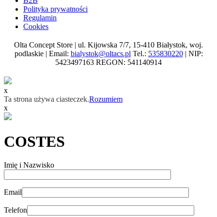
B2B
Polityka prywatności
Regulamin
Cookies
Olta Concept Store | ul. Kijowska 7/7, 15-410 Białystok, woj.
podlaskie | Email:
bialystok@oltacs.pl
Tel.:
535830220
| NIP:
5423497163 REGON: 541140914
x
Ta strona używa ciasteczek.
Rozumiem
x
COSTES
Imię i Nazwisko
Email
Telefon