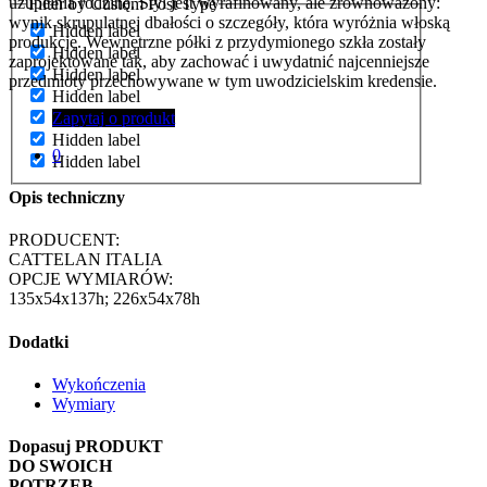
uzupełnia rodzinę. Styl jest wyrafinowany, ale zrównoważony:
Filter by Custom Post Type
wynik skrupulatnej dbałości o szczegóły, która wyróżnia włoską
Hidden label
produkcję. Wewnętrzne półki z przydymionego szkła zostały
Hidden label
zaprojektowane tak, aby zachować i uwydatnić najcenniejsze
Hidden label
przedmioty przechowywane w tym uwodzicielskim kredensie.
Hidden label
Zapytaj o produkt
Hidden label
Hidden label
0
Hidden label
Opis techniczny
PRODUCENT:
CATTELAN ITALIA
OPCJE WYMIARÓW:
135x54x137h; 226x54x78h
Dodatki
Wykończenia
Wymiary
Dopasuj
PRODUKT
DO SWOICH
POTRZEB