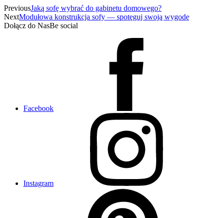
Previous
Jaką sofę wybrać do gabinetu domowego?
Next
Modułowa konstrukcja sofy — spotęguj swoją wygodę
Dołącz do Nas
Be social
Facebook
Instagram