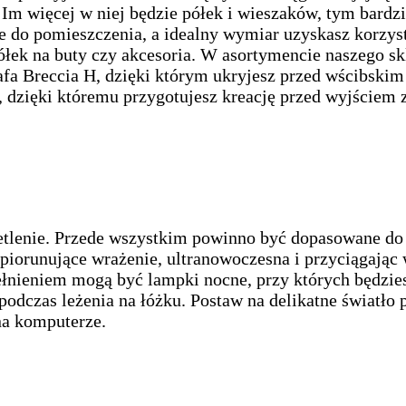
 Im więcej w niej będzie półek i wieszaków, tym bardzi
 do pomieszczenia, a idealny wymiar uzyskasz korzys
 półek na buty czy akcesoria. W asortymencie naszego 
afa Breccia H, dzięki którym ukryjesz przed wścibskim
zięki któremu przygotujesz kreację przed wyjściem z
ietlenie. Przede wszystkim powinno być dopasowane do
iorunujące wrażenie, ultranowoczesna i przyciągając 
ełnieniem mogą być lampki nocne, przy których będzies
y podczas leżenia na łóżku. Postaw na delikatne światł
na komputerze.