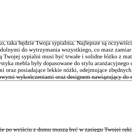
łóżko, taka będzie Twoja sypialnia. Najlepsze są oczyw
dolnymi do wytrzymania wszystkiego, co masz zamiar 
ą Twojej sypialni musi być trwałe i solidne łóżko z m
ystyka mebla były dopasowane do stylu aranżacyjnego 
i oraz posiadające lekkie nóżki, odejmujące zbędnyc
kowymi wykończeniami oraz designem nawiązujący do st
bie po wyjściu z domu muszą być w zasięgu Twojej ręki