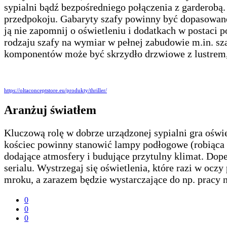
sypialni bądź bezpośredniego połączenia z garderobą.
przedpokoju. Gabaryty szafy powinny być dopasowane
ją nie zapomnij o oświetleniu i dodatkach w postaci
rodzaju szafy na wymiar w pełnej zabudowie m.in. sz
komponentów może być skrzydło drzwiowe z lustrem, d
https://oltaconceptstore.eu/produkty/thriller/
Aranżuj światłem
Kluczową rolę w dobrze urządzonej sypialni gra ośw
kościec powinny stanowić lampy podłogowe (robiąca p
dodające atmosfery i budujące przytulny klimat. Dop
serialu. Wystrzegaj się oświetlenia, które razi w ocz
mroku, a zarazem będzie wystarczające do np. pracy 
0
0
0