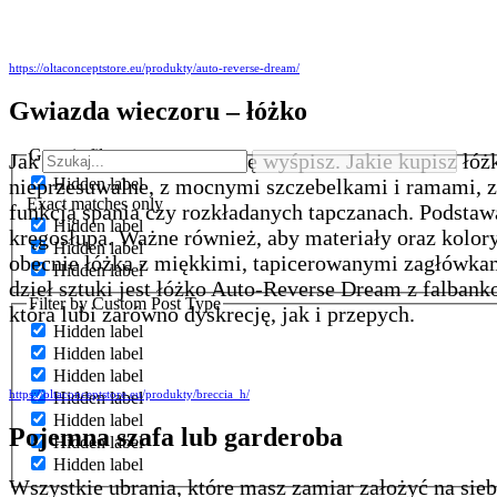
https://oltaconceptstore.eu/produkty/auto-reverse-dream/
Gwiazda wieczoru – łóżko
Generic filters
Jak sobie pościelisz, tak się wyśpisz. Jakie kupisz 
Hidden label
nieprzesuwalne, z mocnymi szczebelkami i ramami, z
Exact matches only
funkcją spania czy rozkładanych tapczanach. Podstaw
Hidden label
kręgosłupa. Ważne również, aby materiały oraz kolor
Hidden label
obecnie łóżka z miękkimi, tapicerowanymi zagłówkam
Hidden label
dzieł sztuki jest łóżko Auto-Reverse Dream z falban
Filter by Custom Post Type
która lubi zarówno dyskrecję, jak i przepych.
Hidden label
Hidden label
Hidden label
https://oltaconceptstore.eu/produkty/breccia_h/
Hidden label
Hidden label
Pojemna szafa lub garderoba
Hidden label
Hidden label
Wszystkie ubrania, które masz zamiar założyć na sie