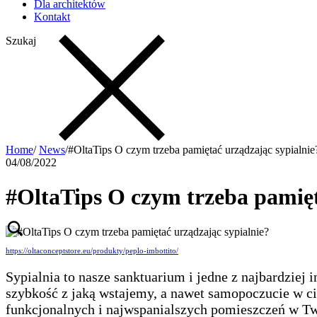
Dla architektów
Kontakt
Szukaj
Home
/
News
/
#OltaTips O czym trzeba pamiętać urządzając sypialnie
04/08/2022
#OltaTips O czym trzeba pamięt
https://oltaconceptstore.eu/produkty/peplo-imbottito/
Sypialnia to nasze sanktuarium i jedne z najbardziej
szybkość z jaką wstajemy, a nawet samopoczucie w ciąg
funkcjonalnych i najwspanialszych pomieszczeń w 