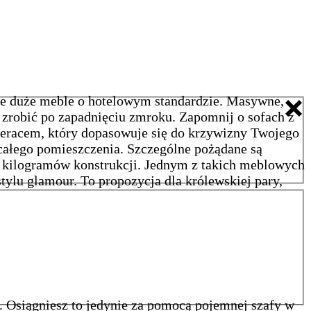
iście duże meble o hotelowym standardzie. Masywne,
zrobić po zapadnięciu zmroku. Zapomnij o sofach z
ateracem, który dopasowuje się do krzywizny Twojego
całego pomieszczenia. Szczególne pożądane są
h kilogramów konstrukcji. Jednym z takich meblowych
ylu glamour. To propozycja dla królewskiej pary,
. Osiągniesz to jedynie za pomocą pojemnej szafy w