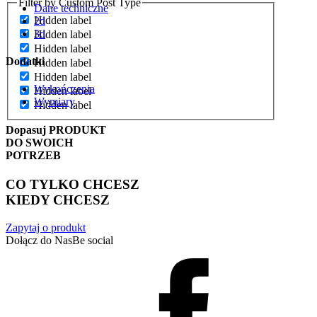
Filter by Custom Post Type
Dane techniczne
Hidden label
2d
3d
Hidden label
Hidden label
Dodatki
Hidden label
Hidden label
Wykończenia
Hidden label
Wymiary
Hidden label
Dopasuj
PRODUKT
DO SWOICH
POTRZEB
CO TYLKO CHCESZ
KIEDY CHCESZ
Zapytaj o produkt
Dołącz do Nas
Be social