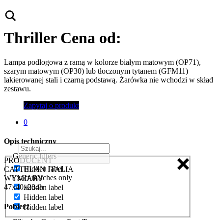
Thriller
Cena od:
Lampa podłogowa z ramą w kolorze białym matowym (OP71),
szarym matowym (OP30) lub tłoczonym tytanem (GFM11)
lakierowanej stali i czarną podstawą. Żarówka nie wchodzi w skład
zestawu.
Zapytaj o produkt
0
Opis techniczny
Generic filters
PRODUCENT
Hidden label
CATTELAN ITALIA
Exact matches only
WYMIARY
47x40x204h
Hidden label
Hidden label
Pobierz
Hidden label