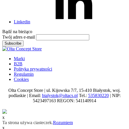
Linkedin
Bądź na
bieżąco
Twój adres e-mail
Subscribe
Marki
B2B
Polityka prywatności
Regulamin
Cookies
Olta Concept Store | ul. Kijowska 7/7, 15-410 Białystok, woj.
podlaskie | Email:
bialystok@oltacs.pl
Tel.:
535830220
| NIP:
5423497163 REGON: 541140914
x
Ta strona używa ciasteczek.
Rozumiem
x