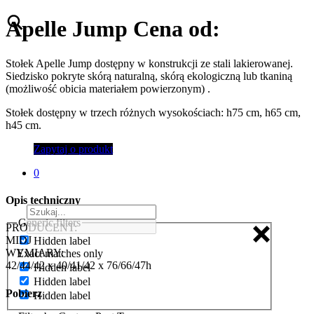
Apelle Jump
Cena od:
Stołek Apelle Jump dostępny w konstrukcji ze stali lakierowanej.
Siedzisko pokryte skórą naturalną, skórą ekologiczną lub tkaniną
(możliwość obicia materiałem powierzonym) .
Stołek dostępny w trzech różnych wysokościach: h75 cm, h65 cm,
h45 cm.
Zapytaj o produkt
0
Opis techniczny
Generic filters
PRODUCENT:
MIDJ
Hidden label
WYMIARY:
Exact matches only
42/44/42 x 40/41/42 x 76/66/47h
Hidden label
Hidden label
Pobierz
Hidden label