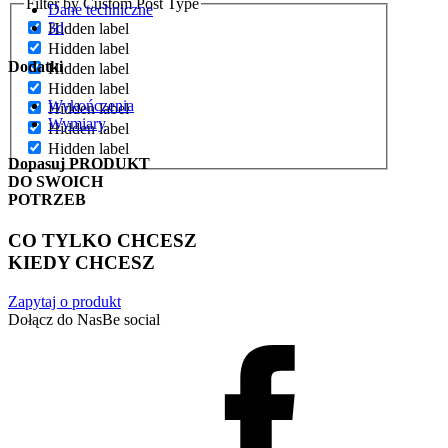
Filter by Custom Post Type
Dane techniczne
3d
Hidden label
Hidden label
Dodatki
Hidden label
Hidden label
Wykończenia
Hidden label
Wymiary
Hidden label
Hidden label
Dopasuj
PRODUKT
DO SWOICH
POTRZEB
CO TYLKO CHCESZ
KIEDY CHCESZ
Zapytaj o produkt
Dołącz do Nas
Be social