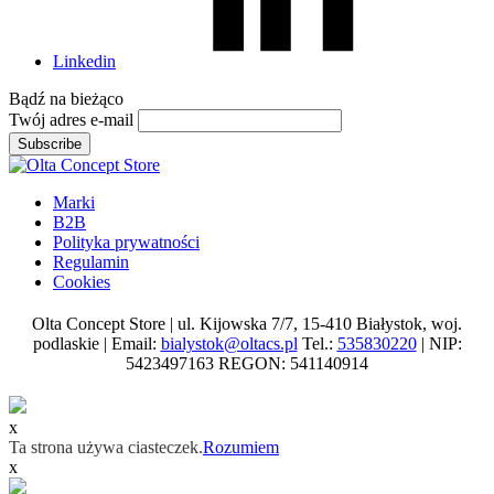
Linkedin
Bądź na
bieżąco
Twój adres e-mail
Subscribe
Marki
B2B
Polityka prywatności
Regulamin
Cookies
Olta Concept Store | ul. Kijowska 7/7, 15-410 Białystok, woj.
podlaskie | Email:
bialystok@oltacs.pl
Tel.:
535830220
| NIP:
5423497163 REGON: 541140914
x
Ta strona używa ciasteczek.
Rozumiem
x