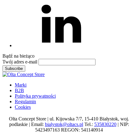
Linkedin
Bądź na
bieżąco
Twój adres e-mail
Subscribe
Marki
B2B
Polityka prywatności
Regulamin
Cookies
Olta Concept Store | ul. Kijowska 7/7, 15-410 Białystok, woj.
podlaskie | Email:
bialystok@oltacs.pl
Tel.:
535830220
| NIP:
5423497163 REGON: 541140914