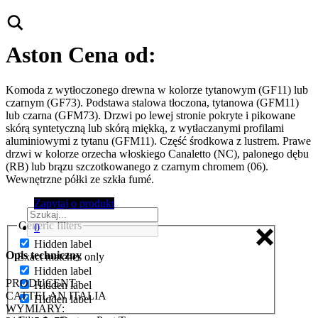
Aston
Cena od:
Komoda z wytłoczonego drewna w kolorze tytanowym (GF11) lub
czarnym (GF73). Podstawa stalowa tłoczona, tytanowa (GFM11)
lub czarna (GFM73). Drzwi po lewej stronie pokryte i pikowane
skórą syntetyczną lub skórą miękką, z wytłaczanymi profilami
aluminiowymi z tytanu (GFM11). Część środkowa z lustrem. Prawe
drzwi w kolorze orzecha włoskiego Canaletto (NC), palonego dębu
(RB) lub brązu szczotkowanego z czarnym chromem (06).
Wewnętrzne półki ze szkła fumé.
Zapytaj o produkt
Generic filters
0
Hidden label
Opis techniczny
Exact matches only
Hidden label
PRODUCENT:
Hidden label
CATTELAN ITALIA
Hidden label
WYMIARY: