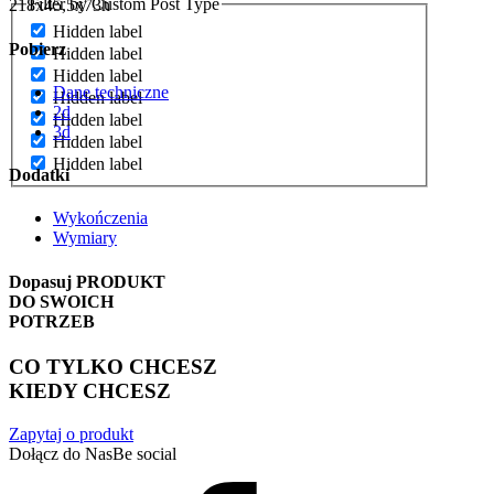
Filter by Custom Post Type
218x45,5x73h
Hidden label
Pobierz
Hidden label
Hidden label
Dane techniczne
Hidden label
2d
Hidden label
3d
Hidden label
Hidden label
Dodatki
Wykończenia
Wymiary
Dopasuj
PRODUKT
DO SWOICH
POTRZEB
CO TYLKO CHCESZ
KIEDY CHCESZ
Zapytaj o produkt
Dołącz do Nas
Be social
Facebook