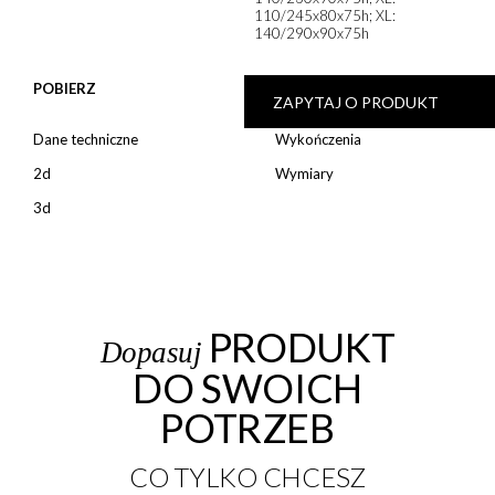
110/245x80x75h; XL:
140/290x90x75h
POBIERZ
DODATKI
ZAPYTAJ O PRODUKT
Dane techniczne
Wykończenia
2d
Wymiary
3d
PRODUKT
Dopasuj
DO SWOICH
POTRZEB
CO TYLKO CHCESZ