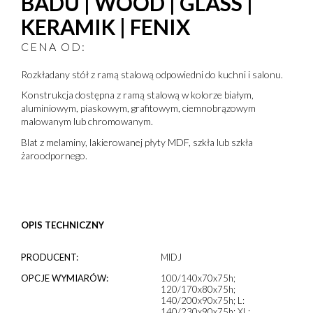
BADU | WOOD | GLASS |
KERAMIK | FENIX
CENA OD:
Rozkładany stół z ramą stalową odpowiedni do kuchni i salonu.
Konstrukcja dostępna z ramą stalową w kolorze białym,
aluminiowym, piaskowym, grafitowym, ciemnobrązowym
malowanym lub chromowanym.
Blat z melaminy, lakierowanej płyty MDF, szkła lub szkła
żaroodpornego.
OPIS TECHNICZNY
PRODUCENT:
MIDJ
OPCJE WYMIARÓW:
100/140x70x75h;
120/170x80x75h;
140/200x90x75h; L:
140/230x90x75h; XL: