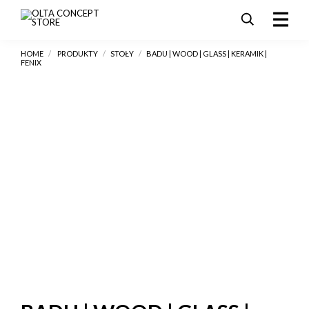
HOME
/
PRODUKTY
/
STOŁY
/
BADU | WOOD | GLASS | KERAMIK |
PRODUKTY
FENIX
SALE
AKTUALNOŚCI I PROMOCJE
REALIZACJE
DLA ARCHITEKTÓW
KONTAKT