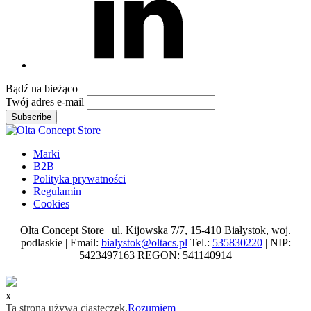
Bądź na
bieżąco
Twój adres e-mail
Subscribe
Marki
B2B
Polityka prywatności
Regulamin
Cookies
Olta Concept Store | ul. Kijowska 7/7, 15-410 Białystok, woj.
podlaskie | Email:
bialystok@oltacs.pl
Tel.:
535830220
| NIP:
5423497163 REGON: 541140914
x
Ta strona używa ciasteczek.
Rozumiem