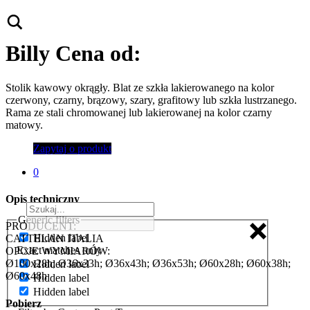
Billy
Cena od:
Stolik kawowy okrągły. Blat ze szkła lakierowanego na kolor
czerwony, czarny, brązowy, szary, grafitowy lub szkła lustrzanego.
Rama ze stali chromowanej lub lakierowanej na kolor czarny
matowy.
Zapytaj o produkt
0
Opis techniczny
Generic filters
PRODUCENT:
Hidden label
CATTELAN ITALIA
Exact matches only
OPCJE WYMIARÓW:
Ø100x28h; Ø36x33h; Ø36x43h; Ø36x53h; Ø60x28h; Ø60x38h;
Hidden label
Ø60x48h
Hidden label
Hidden label
Pobierz