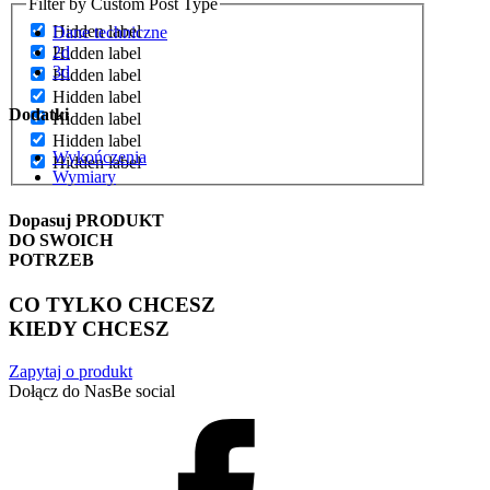
Filter by Custom Post Type
Hidden label
Dane techniczne
2d
Hidden label
3d
Hidden label
Hidden label
Dodatki
Hidden label
Hidden label
Wykończenia
Hidden label
Wymiary
Dopasuj
PRODUKT
DO SWOICH
POTRZEB
CO TYLKO CHCESZ
KIEDY CHCESZ
Zapytaj o produkt
Dołącz do Nas
Be social
Facebook