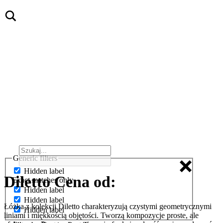
Generic filters
Hidden label
Diletto
Cena od:
Exact matches only
Hidden label
Hidden label
Łóżka z kolekcji Diletto charakteryzują czystymi geometrycznymi
Hidden label
liniami i miękkością objętości. Tworzą kompozycje proste, ale