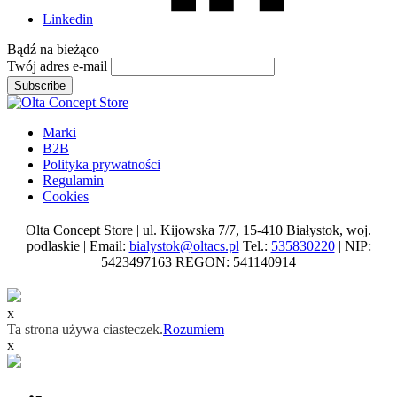
Linkedin
Bądź na
bieżąco
Twój adres e-mail
Subscribe
Marki
B2B
Polityka prywatności
Regulamin
Cookies
Olta Concept Store | ul. Kijowska 7/7, 15-410 Białystok, woj.
podlaskie | Email:
bialystok@oltacs.pl
Tel.:
535830220
| NIP:
5423497163 REGON: 541140914
x
Ta strona używa ciasteczek.
Rozumiem
x