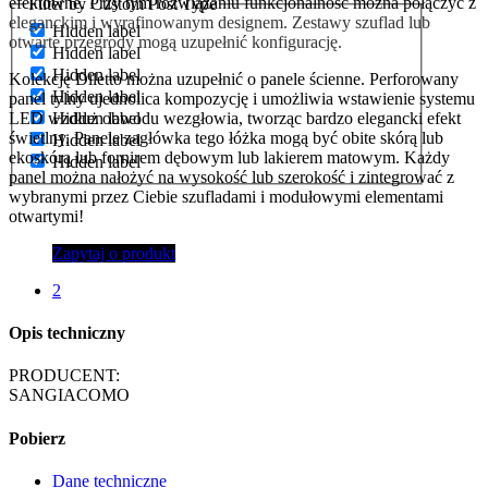
efektowne.
Przy tym rozwiązaniu funkcjonalność można połączyć z
Filter by Custom Post Type
eleganckim i wyrafinowanym designem
.
Zestawy szuflad lub
Hidden label
otwarte przegrody mogą uzupełnić konfigurację.
Hidden label
Hidden label
Kolekcję Diletto można uzupełnić o panele ścienne.
Perforowany
Hidden label
panel tylny ujednolica kompozycję i umożliwia wstawienie systemu
LED wzdłuż obwodu wezgłowia, tworząc bardzo elegancki efekt
Hidden label
świetlny.
Panele zagłówka tego łóżka mogą być obite skórą lub
Hidden label
ekoskórą lub fornirem dębowym lub lakierem matowym. Każdy
Hidden label
panel można nałożyć na wysokość lub szerokość i zintegrować z
wybranymi przez Ciebie szufladami i modułowymi elementami
otwartymi!
Zapytaj o produkt
2
Opis techniczny
PRODUCENT:
SANGIACOMO
Pobierz
Dane techniczne