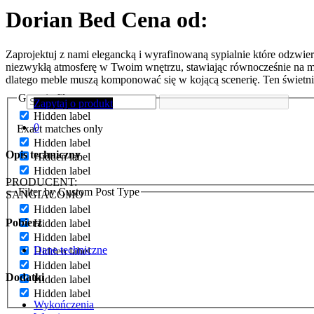
Dorian Bed
Cena od:
Zaprojektuj z nami elegancką i wyrafinowaną sypialnie które odzwier
niezwykłą atmosferę w Twoim wnętrzu, stawiając równocześnie na
dlatego meble muszą komponować się w kojącą scenerię. Ten świetni
Generic filters
Zapytaj o produkt
Hidden label
0
Exact matches only
Hidden label
Opis techniczny
Hidden label
Hidden label
PRODUCENT:
Filter by Custom Post Type
SANGIACOMO
Hidden label
Pobierz
Hidden label
Hidden label
Dane techniczne
Hidden label
Hidden label
Dodatki
Hidden label
Hidden label
Wykończenia