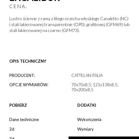
CENA:
Lustro ścienne z ramą z litego orzecha włoskiego Canaletto (NC)
i stali lakierowanej transparentnie (OP0), grafitowej (GFM69) lub
stali lakierowanej na czarno (GFM73).
OPIS TECHNICZNY
GENERIC FILTERS
PRODUCENT:
CATTELAN ITALIA
EXACT MATCHES ONLY
OPCJE WYMIARÓW:
70x70x8,5; 121x138x8,5;
70x200x8,5
POBIERZ
DODATKI
FILTER BY CUSTOM POST TYPE
Dane techniczne
Wykończenia
2d
Wymiary
3d