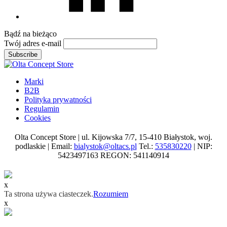
Bądź na
bieżąco
Twój adres e-mail
Subscribe
Marki
B2B
Polityka prywatności
Regulamin
Cookies
Olta Concept Store | ul. Kijowska 7/7, 15-410 Białystok, woj.
podlaskie | Email:
bialystok@oltacs.pl
Tel.:
535830220
| NIP:
5423497163 REGON: 541140914
x
Ta strona używa ciasteczek.
Rozumiem
x