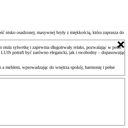
ść nisko osadzonej, masywnej bryły z miękkością, która zaprasza do
otula sylwetkę i zapewnia długotrwały relaks, pozwalając w pełni
że LUIS potrafi być zarówno elegancki, jak i swobodny – dopasowując
em a meblem, wprowadzając do wnętrza spokój, harmonię i pełne