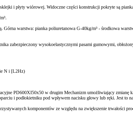
lejki i płyty wiórowej. Widoczne części konstrukcji pokryte są piank
/m³.
tą. Górna warstwa: pianka poliuretanowa G-40kg/m³ - środkowa warst
ietnika zabezpieczony wysokoelastycznymi pasami gumowymi, obłożon
ie N i [L2Hz)
racyjne PD600XI50x50 w drugim Mechanizm umożliwiający zmianę kąta 
arciu i podłokietniku pod wpływem nacisku głowy lub ręki. Jest to na
zystywanych komponentów ze względu na zwiększenie trwałości produ