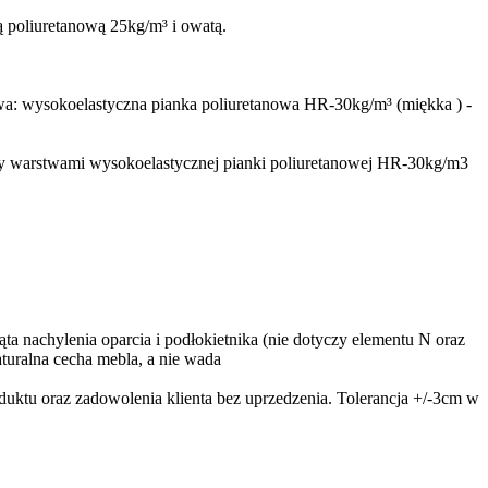
ą poliuretanową 25kg/m³ i owatą.
wa: wysokoelastyczna pianka poliuretanowa HR-30kg/m³ (miękka ) -
y warstwami wysokoelastycznej pianki poliuretanowej HR-30kg/m3
nachylenia oparcia i podłokietnika (nie dotyczy elementu N oraz
turalna cecha mebla, a nie wada
ktu oraz zadowolenia klienta bez uprzedzenia. Tolerancja +/-3cm w