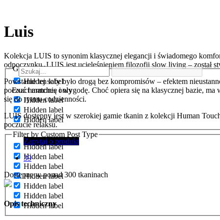
Luis
Kolekcja LUIS to synonim klasycznej elegancji i świadomego komfor
odpoczynku. LUIS jest ucieleśnieniem filozofii slow living – został s
Generic filters
Hidden label
Powstanie tej sofy było drogą bez kompromisów – efektem nieustanne
Exact matches only
poczuć harmonię i wygodę. Choć opiera się na klasycznej bazie, ma 
się do rytmu codzienności.
Hidden label
Hidden label
LUIS dostępny jest w szerokiej gamie tkanin z kolekcji Human Touch
Hidden label
poczucie relaksu.
Filter by Custom Post Type
Zapytaj o produkt
Hidden label
Hidden label
39
Hidden label
Dostępne w ponad 300 tkaninach
Hidden label
Hidden label
Hidden label
Opis techniczny
Hidden label