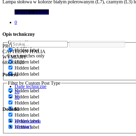
Lampa stołowa w kolorze białym polerowanym (L7), czarnym (L3) lub
Zapytaj o produkt
0
Opis techniczny
Generic filters
PRODUCENT
Hidden label
CATTELAN ITALIA
Exact matches only
WYMIARY
Hidden label
68x20x62h
Hidden label
Hidden label
Pobierz
Filter by Custom Post Type
Dane techniczne
Hidden label
2d
Hidden label
3d
Hidden label
Hidden label
Dodatki
Hidden label
Hidden label
Wykończenia
Wymiary
Hidden label