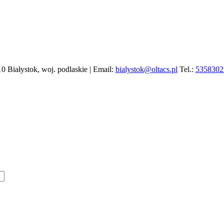
10 Białystok, woj. podlaskie | Email:
bialystok@oltacs.pl
Tel.:
5358302