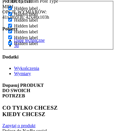
Filter by Custom Post Type
PRODUCENT:
MIDJ
Hidden label
OPCJE WYMIARÓW:
Hidden label
41x48x93h; 42x48x103h
Hidden label
Hidden label
Pobierz
Hidden label
Hidden label
Dane techniczne
Hidden label
3d
Dodatki
Wykończenia
Wymiary
Dopasuj
PRODUKT
DO SWOICH
POTRZEB
CO TYLKO CHCESZ
KIEDY CHCESZ
Zapytaj o produkt
Dołącz do Nas
Be social