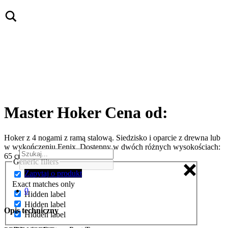
Master Hoker
Cena od:
Hoker z 4 nogami z ramą stalową. Siedzisko i oparcie z drewna lub
w wykończeniu Fenix. Dostępny w dwóch różnych wysokościach:
65 cm i 75 cm.
Generic filters
Zapytaj o produkt
Hidden label
Exact matches only
0
Hidden label
Hidden label
Opis techniczny
Hidden label