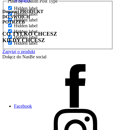
Filter by Custom Post Type
Hidden label
Dopasuj
PRODUKT
Hidden label
DO SWOICH
Hidden label
POTRZEB
Hidden label
Hidden label
CO TYLKO CHCESZ
Hidden label
KIEDY CHCESZ
Hidden label
Zapytaj o produkt
Dołącz do Nas
Be social
Facebook