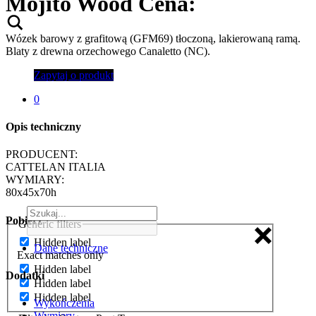
Mojito Wood
Cena:
Wózek barowy z grafitową (GFM69) tłoczoną, lakierowaną ramą.
Blaty z drewna orzechowego Canaletto (NC).
Zapytaj o produkt
0
Opis techniczny
PRODUCENT:
CATTELAN ITALIA
WYMIARY:
80x45x70h
Pobierz
Generic filters
Hidden label
Dane techniczne
Exact matches only
Hidden label
Dodatki
Hidden label
Hidden label
Wykończenia
Wymiary