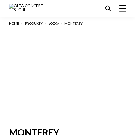
HOME
/
PRODUKTY
/
ŁÓŻKA
/
MONTEREY
PRODUKTY
SALE
AKTUALNOŚCI I PROMOCJE
REALIZACJE
DLA ARCHITEKTÓW
KONTAKT
MONTEREY