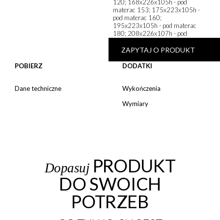
120; 168x226x105h - pod
materac 153; 175x223x105h -
pod materac 160;
195x223x105h - pod materac
180; 208x226x107h - pod
materac 193
ZAPYTAJ O PRODUKT
POBIERZ
DODATKI
Dane techniczne
Wykończenia
Wymiary
PRODUKT
Dopasuj
DO SWOICH
POTRZEB