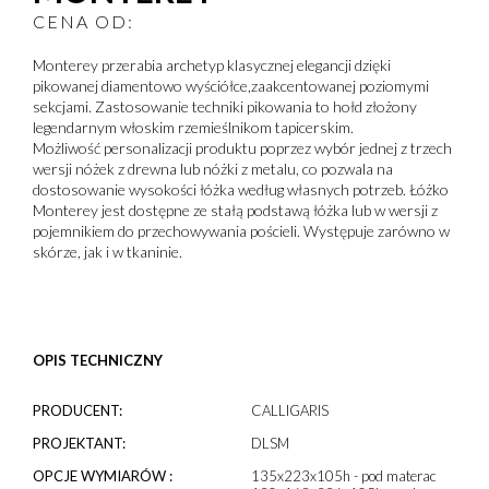
CENA OD:
Monterey przerabia archetyp klasycznej elegancji dzięki
pikowanej diamentowo wyściółce,zaakcentowanej poziomymi
sekcjami. Zastosowanie techniki pikowania to hołd złożony
legendarnym włoskim rzemieślnikom tapicerskim.
Możliwość personalizacji produktu poprzez wybór jednej z trzech
wersji nóżek z drewna lub nóżki z metalu, co pozwala na
dostosowanie wysokości łóżka według własnych potrzeb. Łóżko
Monterey jest dostępne ze stałą podstawą łóżka lub w wersji z
pojemnikiem do przechowywania pościeli. Występuje zarówno w
skórze, jak i w tkaninie.
OPIS TECHNICZNY
PRODUCENT:
CALLIGARIS
PROJEKTANT:
DLSM
OPCJE WYMIARÓW :
135x223x105h - pod materac