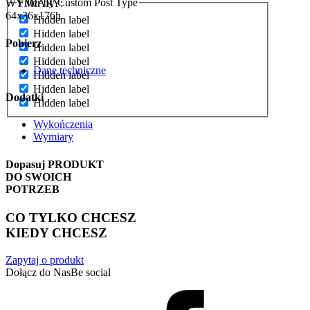
Filter by Custom Post Type
WYMIARY:
64x36x176h
Hidden label
Hidden label
Pobierz
Hidden label
Hidden label
Dane techniczne
Hidden label
Hidden label
Dodatki
Hidden label
Wykończenia
Wymiary
Dopasuj
PRODUKT
DO SWOICH
POTRZEB
CO TYLKO CHCESZ
KIEDY CHCESZ
Zapytaj o produkt
Dołącz do Nas
Be social