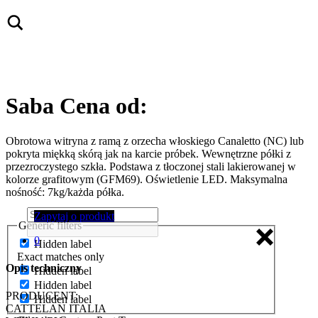
Saba
Cena od:
Obrotowa witryna z ramą z orzecha włoskiego Canaletto (NC) lub
pokryta miękką skórą jak na karcie próbek. Wewnętrzne półki z
przezroczystego szkła. Podstawa z tłoczonej stali lakierowanej w
kolorze grafitowym (GFM69). Oświetlenie LED. Maksymalna
nośność: 7kg/każda półka.
Zapytaj o produkt
Generic filters
0
Hidden label
Exact matches only
Opis techniczny
Hidden label
Hidden label
PRODUCENT:
Hidden label
CATTELAN ITALIA