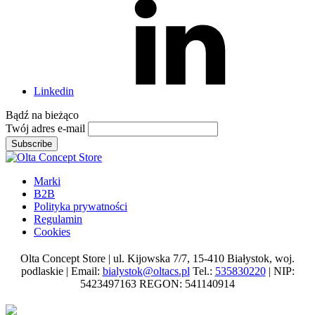
Linkedin
Bądź na
bieżąco
Twój adres e-mail
Subscribe
Marki
B2B
Polityka prywatności
Regulamin
Cookies
Olta Concept Store | ul. Kijowska 7/7, 15-410 Białystok, woj.
podlaskie | Email:
bialystok@oltacs.pl
Tel.:
535830220
| NIP:
5423497163 REGON: 541140914