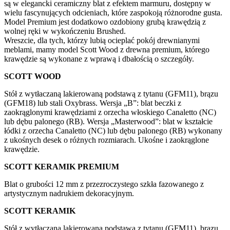
są w elegancki ceramiczny blat z efektem marmuru, dostępny w
wielu fascynujących odcieniach, które zaspokoją różnorodne gusta.
Model Premium jest dodatkowo ozdobiony grubą krawędzią z
wolnej ręki w wykończeniu Brushed.
Wreszcie, dla tych, którzy lubią ocieplać pokój drewnianymi
meblami, mamy model Scott Wood z drewna premium, którego
krawędzie są wykonane z wprawą i dbałością o szczegóły.
SCOTT WOOD
Stół z wytłaczaną lakierowaną podstawą z tytanu (GFM11), brązu
(GFM18) lub stali Oxybrass. Wersja „B”: blat beczki z
zaokrąglonymi krawędziami z orzecha włoskiego Canaletto (NC)
lub dębu palonego (RB). Wersja „Masterwood”: blat w kształcie
łódki z orzecha Canaletto (NC) lub dębu palonego (RB) wykonany
z ukośnych desek o różnych rozmiarach. Ukośne i zaokrąglone
krawędzie.
SCOTT KERAMIK PREMIUM
Blat o grubości 12 mm z przezroczystego szkła fazowanego z
artystycznym nadrukiem dekoracyjnym.
SCOTT KERAMIK
Stół z wytłaczaną lakierowaną podstawą z tytanu (GFM11), brązu