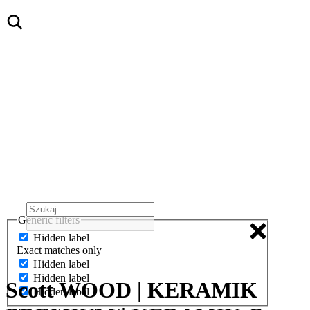
Generic filters
Hidden label
Exact matches only
Hidden label
Hidden label
Scott WOOD | KERAMIK
Hidden label