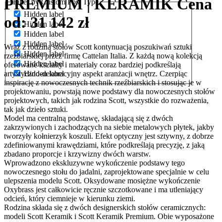
PREMIUM | KERAMIK
Cena
Filter by Custom Post Type
Hidden label
od: 31 142 zł
Hidden label
Hidden label
Hidden label
Wraz z rodziną stołów Scott kontynuacją poszukiwań sztuki
Hidden label
rzeźbiarskiej przez firmę Cattelan Italia. Z każdą nową kolekcją
Hidden label
oferowane kształty i materiały coraz bardziej podkreślają
artystyczno-dekoracyjny aspekt aranżacji wnętrz. Czerpiąc
Hidden label
inspirację z nowoczesnych technik rzeźbiarskich i stosując je w
projektowaniu, powstają nowe podstawy dla nowoczesnych stołów
projektowych, takich jak rodzina Scott, wszystkie do rozważenia,
tak jak dzieło sztuki.
Model ma centralną podstawę, składającą się z dwóch
zakrzywionych i zachodzących na siebie metalowych płytek, jakby
tworzyły kołnierzyk koszuli. Efekt optyczny jest sztywny, z dobrze
zdefiniowanymi krawędziami, które podkreślają precyzję, z jaką
zbadano proporcje i krzywizny dwóch warstw.
Wprowadzono ekskluzywne wykończenie podstawy tego
nowoczesnego stołu do jadalni, zaprojektowane specjalnie w celu
ulepszenia modelu Scott. Oksydowane mosiężne wykończenie
Oxybrass jest całkowicie ręcznie szczotkowane i ma utleniający
odcień, który ciemnieje w kierunku ziemi.
Rodzina składa się z dwóch designerskich stołów ceramicznych:
modeli Scott Keramik i Scott Keramik Premium. Obie wyposażone