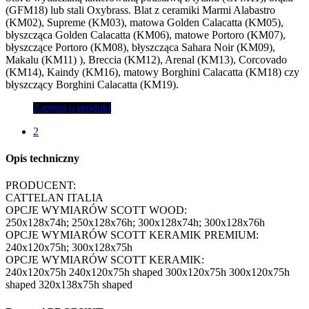
(GFM18) lub stali Oxybrass. Blat z ceramiki Marmi Alabastro
(KM02), Supreme (KM03), matowa Golden Calacatta (KM05),
błyszcząca Golden Calacatta (KM06), matowe Portoro (KM07),
błyszczące Portoro (KM08), błyszcząca Sahara Noir (KM09),
Makalu (KM11) ), Breccia (KM12), Arenal (KM13), Corcovado
(KM14), Kaindy (KM16), matowy Borghini Calacatta (KM18) czy
błyszczący Borghini Calacatta (KM19).
Zapytaj o produkt
2
Opis techniczny
PRODUCENT:
CATTELAN ITALIA
OPCJE WYMIARÓW SCOTT WOOD:
250x128x74h; 250x128x76h; 300x128x74h; 300x128x76h
OPCJE WYMIARÓW SCOTT KERAMIK PREMIUM:
240x120x75h; 300x128x75h
OPCJE WYMIARÓW SCOTT KERAMIK:
240x120x75h 240x120x75h shaped 300x120x75h 300x120x75h
shaped 320x138x75h shaped