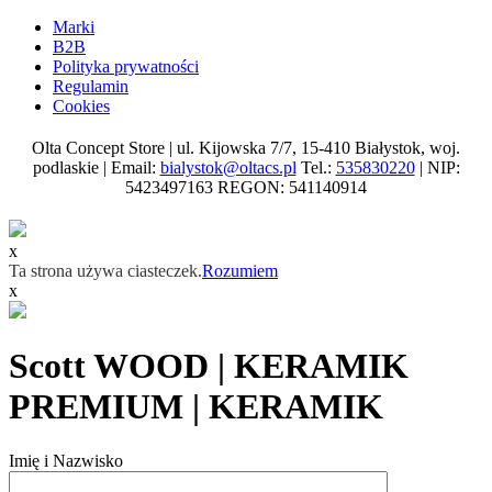
Marki
B2B
Polityka prywatności
Regulamin
Cookies
Olta Concept Store | ul. Kijowska 7/7, 15-410 Białystok, woj.
podlaskie | Email:
bialystok@oltacs.pl
Tel.:
535830220
| NIP:
5423497163 REGON: 541140914
x
Ta strona używa ciasteczek.
Rozumiem
x
Scott WOOD | KERAMIK
PREMIUM | KERAMIK
Imię i Nazwisko