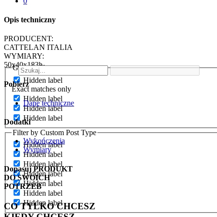
0
Opis techniczny
PRODUCENT:
CATTELAN ITALIA
WYMIARY:
50x40x183h
Generic filters
Hidden label
Pobierz
Exact matches only
Hidden label
Dane techniczne
Hidden label
Hidden label
Dodatki
Filter by Custom Post Type
Wykończenia
Hidden label
Wymiary
Hidden label
Hidden label
Dopasuj
PRODUKT
Hidden label
DO SWOICH
Hidden label
POTRZEB
Hidden label
Hidden label
CO TYLKO CHCESZ
KIEDY CHCESZ