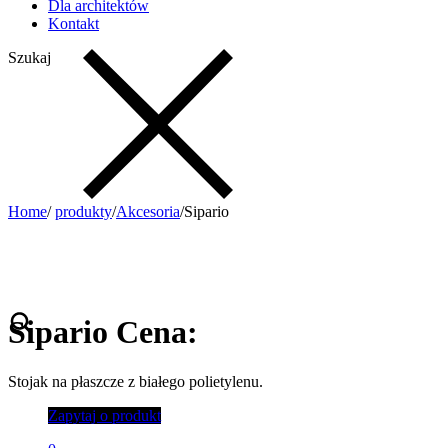
Dla architektów
Kontakt
Szukaj
Home
/
produkty
/
Akcesoria
/
Sipario
Sipario
Cena:
Stojak na płaszcze z białego polietylenu.
Zapytaj o produkt