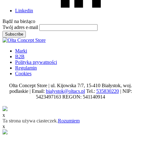
Linkedin
Bądź na
bieżąco
Twój adres e-mail
Subscribe
Marki
B2B
Polityka prywatności
Regulamin
Cookies
Olta Concept Store | ul. Kijowska 7/7, 15-410 Białystok, woj.
podlaskie | Email:
bialystok@oltacs.pl
Tel.:
535830220
| NIP:
5423497163 REGON: 541140914
x
Ta strona używa ciasteczek.
Rozumiem
x