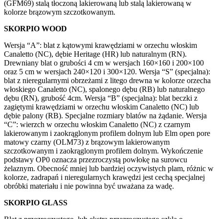
(GFM69) stalą tłoczoną lakierowaną lub stalą lakierowaną w
kolorze brązowym szczotkowanym.
SKORPIO WOOD
Wersja “A”: blat z kątowymi krawędziami w orzechu włoskim
Canaletto (NC), dębie Heritage (HR) lub naturalnym (RN).
Drewniany blat o grubości 4 cm w wersjach 160×160 i 200×100
oraz 5 cm w wersjach 240×120 i 300×120. Wersja “S” (specjalna):
blat z nieregularnymi obrzeżami z litego drewna w kolorze orzecha
włoskiego Canaletto (NC), spalonego dębu (RB) lub naturalnego
dębu (RN), grubość 4cm. Wersja “B” (specjalna): blat beczki z
zagiętymi krawędziami w orzechu włoskim Canaletto (NC) lub
dębie palony (RB). Specjalne rozmiary blatów na żądanie. Wersja
“C”: wierzch w orzechu włoskim Canaletto (NC) z czarnym
lakierowanym i zaokrąglonym profilem dolnym lub Elm open pore
matowy czarny (OLM73) z brązowym lakierowanym
szczotkowanym i zaokrąglonym profilem dolnym. Wykończenie
podstawy OP0 oznacza przezroczystą powłokę na surowcu
żelaznym. Obecność mniej lub bardziej oczywistych plam, różnic w
kolorze, zadrapań i nieregularnych krawędzi jest cechą specjalnej
obróbki materiału i nie powinna być uważana za wadę.
SKORPIO GLASS