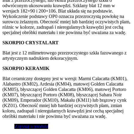
Blat z przezroczystego, lub ekstra przezroczystego szkła o
odwróconym ukosowaniu krawędzi. Szklany blat 12 mm w
wersjach 182×90 i 200×106. Blat układa się na podstawie.
Wykończenie podstawy OP0 oznacza przezroczystą powłokę na
surowcu żelaznym. Obecność mniej lub bardziej oczywistych plam,
różnic w kolorze, zadrapań i nieregularnych krawędzi jest cechą
specjalnej obróbki materiału i nie powinna być uważana za wadę.
SKORPIO CRYSTALART
Blat jest z 12 milimetrowego przezroczystego szkła fazowanego z
artystycznym nadrukiem dekoracyjnym.
SKORPIO KERAMIK
Blat ceramiczny dostępny jest w wersji: Marmi Calacatta (KM01),
Alabastro (KM02), Ardesia (KM04), matowej Golden Calacatta
(KM05), błyszczącej Golden Calacatta (KM06), matowej Portoro
(KM07), błyszczącej Portoro (KM08), błyszczącej Sahara Noir
(KM09), Emperador (KM10), Makalu (KM11) lub brązowy cynk
(KZ01). Obecność mniej lub bardziej oczywistych plam, zmian
koloru, zadrapań i nieregularnych krawędzi jest cechą specjalnej
obróbki materiału i nie powinna być uważana za wadę.
Zapytaj o produkt