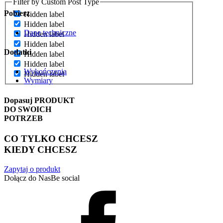
Filter by Custom Post Type
Pobierz
Hidden label
Hidden label
Dane techniczne
Hidden label
Hidden label
Dodatki
Hidden label
Hidden label
Wykończenia
Hidden label
Wymiary
Dopasuj
PRODUKT
DO SWOICH
POTRZEB
CO TYLKO CHCESZ
KIEDY CHCESZ
Zapytaj o produkt
Dołącz do Nas
Be social
Facebook