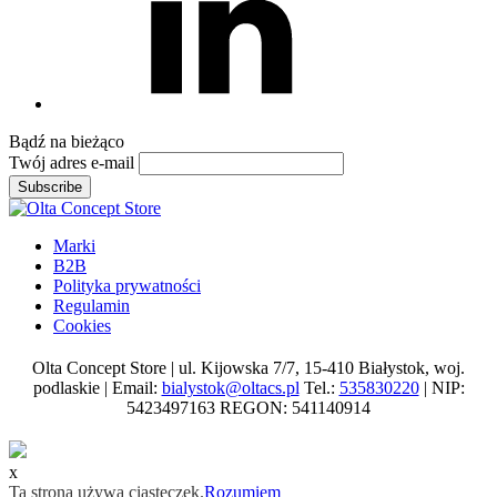
Bądź na
bieżąco
Twój adres e-mail
Subscribe
Marki
B2B
Polityka prywatności
Regulamin
Cookies
Olta Concept Store | ul. Kijowska 7/7, 15-410 Białystok, woj.
podlaskie | Email:
bialystok@oltacs.pl
Tel.:
535830220
| NIP:
5423497163 REGON: 541140914
x
Ta strona używa ciasteczek.
Rozumiem