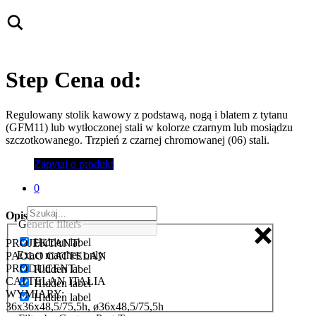
Step
Cena od:
Regulowany stolik kawowy z podstawą, nogą i blatem z tytanu
(GFM11) lub wytłoczonej stali w kolorze czarnym lub mosiądzu
szczotkowanego. Trzpień z czarnej chromowanej (06) stali.
Zapytaj o produkt
0
Opis techniczny
Generic filters
Hidden label
PROJEKTANT:
Exact matches only
PAOLO CATTELAN
PRODUCENT:
Hidden label
CATTELAN ITALIA
Hidden label
WYMIARY:
Hidden label
36x36x48,5/75,5h, ø36x48,5/75,5h