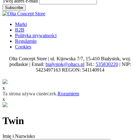
Twój adres e-mail
Subscribe
Marki
B2B
Polityka prywatności
Regulamin
Cookies
Olta Concept Store | ul. Kijowska 7/7, 15-410 Białystok, woj.
podlaskie | Email:
bialystok@oltacs.pl
Tel.:
535830220
| NIP:
5423497163 REGON: 541140914
x
Ta strona używa ciasteczek.
Rozumiem
x
Twin
Imię i Nazwisko