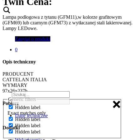
Twin
Cena:
Lampa podłogowa z tytanu (GFM11),w kolorze grafitowym
(GFM69) lub czarnym (GFM73) z wytłaczanej stali lakierowanej.
Lampy LEDowe.
Zapytaj o produkt
0
Opis techniczny
PRODUCENT
CATTELAN ITALIA
WYMIARY
97x26x237h
Generic filters
Pobierz
Hidden label
Exact matches only
Dane techniczne
Hidden label
Hidden label
Dodatki
Hidden label
Wykończenia