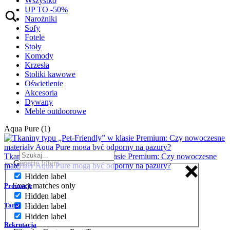
Wszystko
UP TO -50%
Narożniki
Sofy
Fotele
Stoły
Komody
Krzesła
Stoliki kawowe
Oświetlenie
Akcesoria
Dywany
Meble outdoorowe
Aqua Pure (1)
Tkaniny typu „Pet-Friendly” w klasie Premium: Czy nowoczesne
Generic filters
materiały Aqua Pure mogą być odporny na pazury?
Hidden label
Exact matches only
Promocje
Hidden label
Targi
Hidden label
Hidden label
Rekrutacja