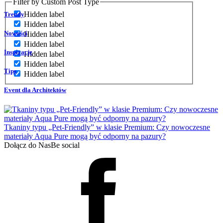
Filter by Custom Post Type
Hidden label
Trendy
Hidden label
Nowości
Hidden label
Hidden label
Inspiracje
Hidden label
Hidden label
Tips
Hidden label
Event dla Architektów
Tkaniny typu „Pet-Friendly” w klasie Premium: Czy nowoczesne
materiały Aqua Pure mogą być odporny na pazury?
Dołącz do Nas
Be social
Facebook