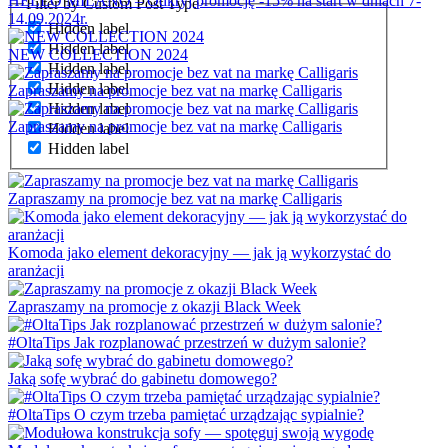
HELLO MILANO – Odkryj promocję -15% na start w dniach 7-
Filter by Custom Post Type
14.09.2024r.
Hidden label
Hidden label
NEW COLLECTION 2024
Hidden label
Hidden label
Zapraszamy na promocje bez vat na markę Calligaris
Hidden label
Zapraszamy na promocje bez vat na markę Calligaris
Hidden label
Hidden label
Zapraszamy na promocje bez vat na markę Calligaris
Komoda jako element dekoracyjny — jak ją wykorzystać do
aranżacji
Zapraszamy na promocje z okazji Black Week
#OltaTips Jak rozplanować przestrzeń w dużym salonie?
Jaką sofę wybrać do gabinetu domowego?
#OltaTips O czym trzeba pamiętać urządzając sypialnie?