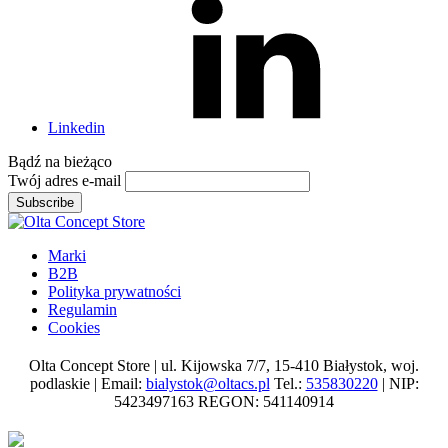
Linkedin
Bądź na
bieżąco
Twój adres e-mail
Subscribe
Marki
B2B
Polityka prywatności
Regulamin
Cookies
Olta Concept Store | ul. Kijowska 7/7, 15-410 Białystok, woj.
podlaskie | Email:
bialystok@oltacs.pl
Tel.:
535830220
| NIP:
5423497163 REGON: 541140914