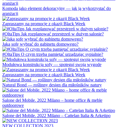
Komoda jako element dekoracyjny — jak ją wykorzystać do
aranżacji
Zapraszamy na promocje z okazji Black Week
#OltaTips Jak rozplanować przestrzeń w dużym salonie?
Jaką sofę wybrać do gabinetu domowego?
#OltaTips O czym trzeba pamiętać urządzając sypialnie?
Modułowa konstrukcja sofy — spotęguj swoją wygodę
Zapraszamy na promocje z okazji Black Week
Natural Bond — roślinny design dla miłośników natury
Salone del Mobile. 2022 Milano – home office & meble
outdoorowe
Salone del Mobile. 2022 Milano – Cattelan Italia & Arketipo
NEW COLLECTION 2023