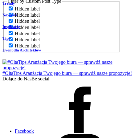
Filter by Custom Post Type
Trendy
Hidden label
Hidden label
Nowości
Hidden label
Inspiracje
Hidden label
Hidden label
Tips
Hidden label
Hidden label
Event dla Architektów
#OltaTips Aranżacja Twojego biura — sprawdź nasze propozycje!
Dołącz do Nas
Be social
Facebook