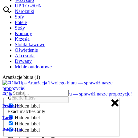
Wszystko
UP TO -50%
Narożniki
Sofy
Fotele
Stoły
Komody
Krzesła
Stoliki kawowe
Oświetlenie
Akcesoria
Dywany
Meble outdoorowe
Aranżacje biura (1)
#OltaTips Aranżacja Twojego biura — sprawdź nasze propozycje!
Generic filters
Hidden label
Promocje
Exact matches only
Hidden label
Targi
Hidden label
Rekrutacja
Hidden label