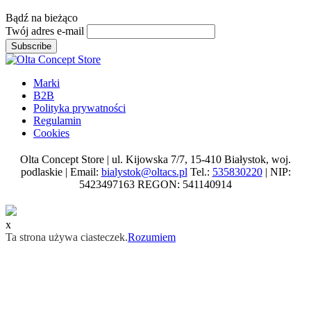
Bądź na
bieżąco
Twój adres e-mail
Subscribe
Marki
B2B
Polityka prywatności
Regulamin
Cookies
Olta Concept Store | ul. Kijowska 7/7, 15-410 Białystok, woj.
podlaskie | Email:
bialystok@oltacs.pl
Tel.:
535830220
| NIP:
5423497163 REGON: 541140914
x
Ta strona używa ciasteczek.
Rozumiem