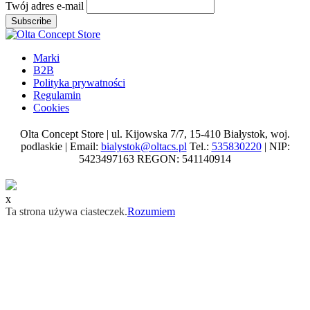
Twój adres e-mail
Subscribe
Marki
B2B
Polityka prywatności
Regulamin
Cookies
Olta Concept Store | ul. Kijowska 7/7, 15-410 Białystok, woj.
podlaskie | Email:
bialystok@oltacs.pl
Tel.:
535830220
| NIP:
5423497163 REGON: 541140914
x
Ta strona używa ciasteczek.
Rozumiem