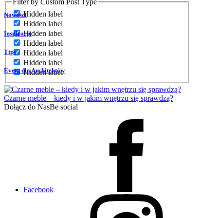
Filter by Custom Post Type
Hidden label
Nowości
Hidden label
Hidden label
Inspiracje
Hidden label
Tips
Hidden label
Hidden label
Event dla Architektów
Hidden label
Czarne meble – kiedy i w jakim wnętrzu się sprawdzą?
Dołącz do Nas
Be social
Facebook