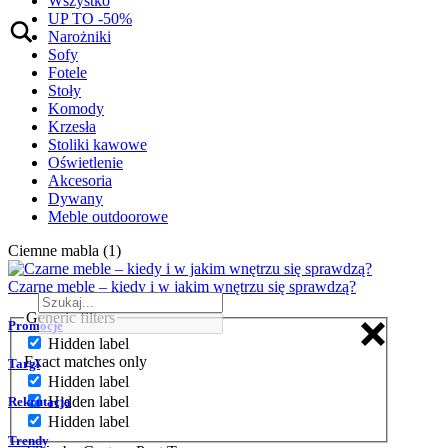
Wszystko
UP TO -50%
Narożniki
Sofy
Fotele
Stoły
Komody
Krzesła
Stoliki kawowe
Oświetlenie
Akcesoria
Dywany
Meble outdoorowe
Ciemne mabla (1)
Czarne meble – kiedy i w jakim wnętrzu się sprawdzą?
Generic filters
Promocje
Hidden label
Exact matches only
Targi
Hidden label
Hidden label
Rekrutacja
Hidden label
Trendy