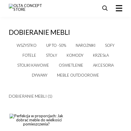
PRODUKTY
DOBIERANIE MEBLI
SALE
AKTUALNOŚCI I PROMOCJE
WSZYSTKO
UP TO -50%
NAROŻNIKI
SOFY
REALIZACJE
FOTELE
STOŁY
KOMODY
KRZESŁA
DLA ARCHITEKTÓW
STOLIKI KAWOWE
OŚWIETLENIE
AKCESORIA
KONTAKT
DYWANY
MEBLE OUTDOOROWE
DOBIERANIE MEBLI (1)