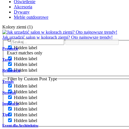
Oświetlenie
Akcesoria
Dywany
Meble outdoorowe
Kolory ziemi (1)
Jak urządzić salon w kolorach ziemi? Oto najnowsze trendy!
Generic filters
Hidden label
Promocje
Exact matches only
Hidden label
Targi
Hidden label
Hidden label
Rekrutacja
Filter by Custom Post Type
Trendy
Hidden label
Hidden label
Nowości
Hidden label
Hidden label
Inspiracje
Hidden label
Tips
Hidden label
Hidden label
Event dla Architektów