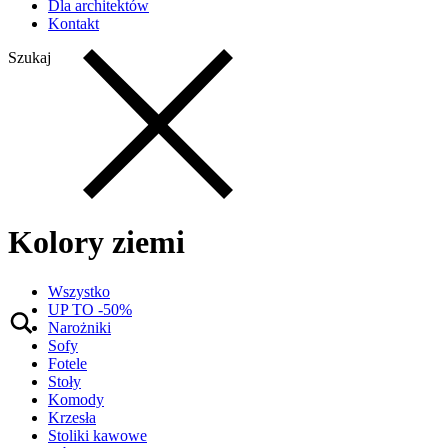
Dla architektów
Kontakt
Szukaj
Kolory ziemi
Wszystko
UP TO -50%
Narożniki
Sofy
Fotele
Stoły
Komody
Krzesła
Stoliki kawowe