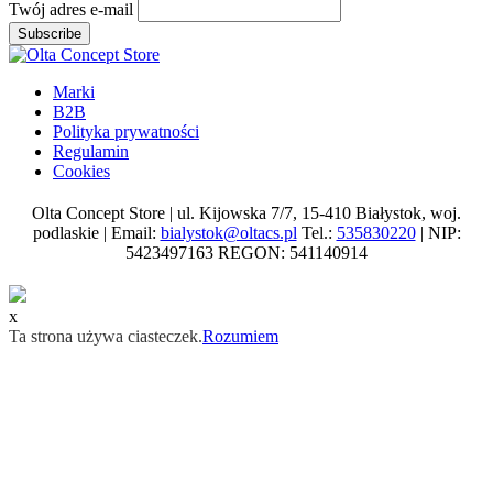
Twój adres e-mail
Subscribe
Marki
B2B
Polityka prywatności
Regulamin
Cookies
Olta Concept Store | ul. Kijowska 7/7, 15-410 Białystok, woj.
podlaskie | Email:
bialystok@oltacs.pl
Tel.:
535830220
| NIP:
5423497163 REGON: 541140914
x
Ta strona używa ciasteczek.
Rozumiem