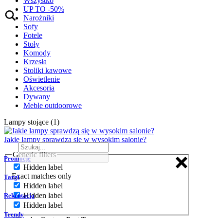
Wszystko
UP TO -50%
Narożniki
Sofy
Fotele
Stoły
Komody
Krzesła
Stoliki kawowe
Oświetlenie
Akcesoria
Dywany
Meble outdoorowe
Lampy stojące (1)
Jakie lampy sprawdzą się w wysokim salonie?
Generic filters
Promocje
Hidden label
Exact matches only
Targi
Hidden label
Hidden label
Rekrutacja
Hidden label
Trendy