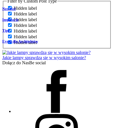
Filter by Custom Post Type
Hidden label
Nowości
Hidden label
Hidden label
Inspiracje
Hidden label
Tips
Hidden label
Hidden label
Event dla Architektów
Hidden label
Jakie lampy sprawdzą się w wysokim salonie?
Dołącz do Nas
Be social
Facebook
Instagram