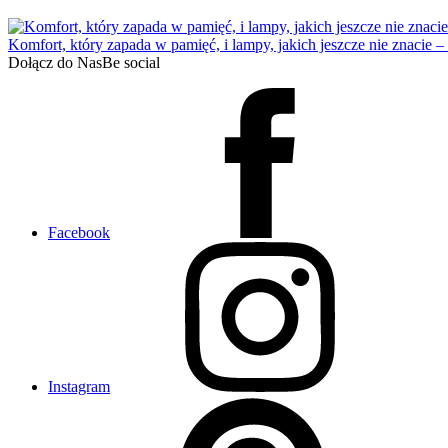
Komfort, który zapada w pamięć, i lampy, jakich jeszcze nie znacie 
Dołącz do Nas
Be social
Facebook
Instagram