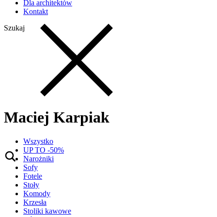
Dla architektów
Kontakt
Szukaj
Maciej Karpiak
Wszystko
UP TO -50%
Narożniki
Sofy
Fotele
Stoły
Komody
Krzesła
Stoliki kawowe