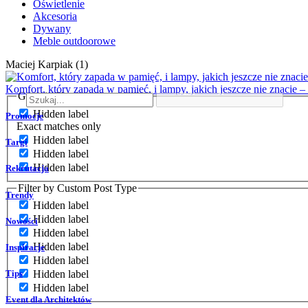
Oświetlenie
Akcesoria
Dywany
Meble outdoorowe
Maciej Karpiak (1)
Komfort, który zapada w pamięć, i lampy, jakich jeszcze nie znacie 
Generic filters
Hidden label
Promocje
Exact matches only
Hidden label
Targi
Hidden label
Hidden label
Rekrutacja
Filter by Custom Post Type
Trendy
Hidden label
Hidden label
Nowości
Hidden label
Hidden label
Inspiracje
Hidden label
Tips
Hidden label
Hidden label
Event dla Architektów