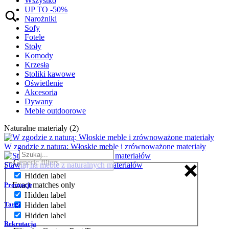
Wszystko
UP TO -50%
Narożniki
Sofy
Fotele
Stoły
Komody
Krzesła
Stoliki kawowe
Oświetlenie
Akcesoria
Dywany
Meble outdoorowe
Naturalne materiały (2)
W zgodzie z naturą: Włoskie meble i zrównoważone materiały
Generic filters
Stawiaj na meble z naturalnych materiałów
Hidden label
Exact matches only
Promocje
Hidden label
Targi
Hidden label
Hidden label
Rekrutacja