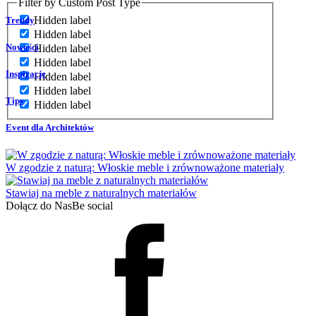
Filter by Custom Post Type
Hidden label
Trendy
Hidden label
Nowości
Hidden label
Hidden label
Inspiracje
Hidden label
Hidden label
Tips
Hidden label
Event dla Architektów
W zgodzie z naturą: Włoskie meble i zrównoważone materiały
Stawiaj na meble z naturalnych materiałów
Dołącz do Nas
Be social
Facebook