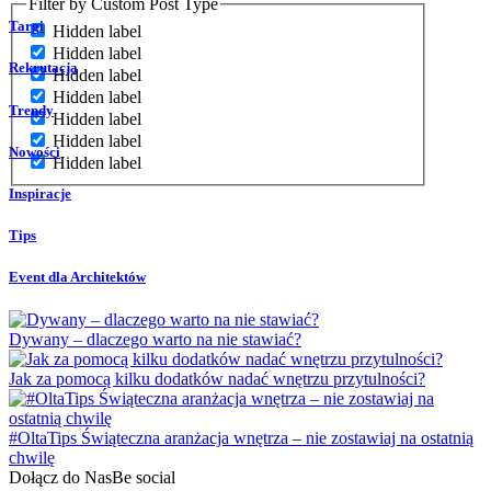
Filter by Custom Post Type
Targi
Hidden label
Hidden label
Rekrutacja
Hidden label
Hidden label
Trendy
Hidden label
Hidden label
Nowości
Hidden label
Inspiracje
Tips
Event dla Architektów
Dywany – dlaczego warto na nie stawiać?
Jak za pomocą kilku dodatków nadać wnętrzu przytulności?
#OltaTips Świąteczna aranżacja wnętrza – nie zostawiaj na ostatnią
chwilę
Dołącz do Nas
Be social