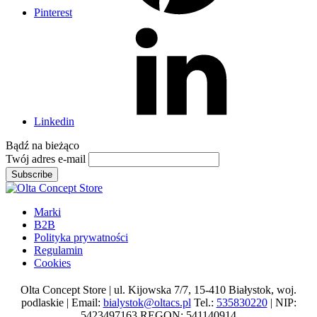
Pinterest
Linkedin
Bądź na
bieżąco
Twój adres e-mail
Subscribe
Marki
B2B
Polityka prywatności
Regulamin
Cookies
Olta Concept Store | ul. Kijowska 7/7, 15-410 Białystok, woj.
podlaskie | Email:
bialystok@oltacs.pl
Tel.:
535830220
| NIP:
5423497163 REGON: 541140914