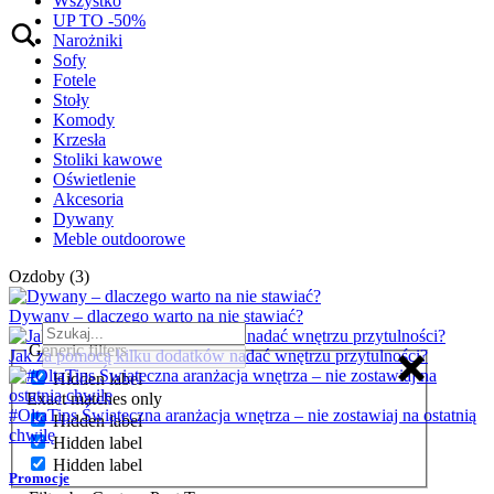
Wszystko
UP TO -50%
Narożniki
Sofy
Fotele
Stoły
Komody
Krzesła
Stoliki kawowe
Oświetlenie
Akcesoria
Dywany
Meble outdoorowe
Ozdoby (3)
Dywany – dlaczego warto na nie stawiać?
Generic filters
Jak za pomocą kilku dodatków nadać wnętrzu przytulności?
Hidden label
Exact matches only
#OltaTips Świąteczna aranżacja wnętrza – nie zostawiaj na ostatnią
Hidden label
chwilę
Hidden label
Hidden label
Promocje